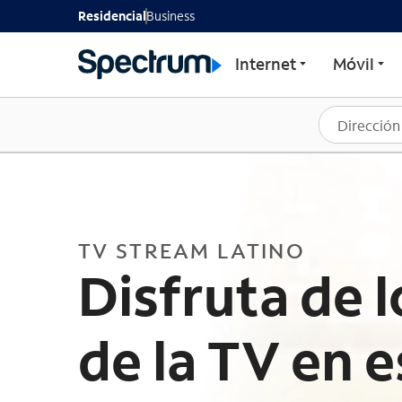
Paquetes Latino TV de 
Residencial
Business
Internet
Móvil
TV STREAM LATINO
Disfruta de 
de la TV en 