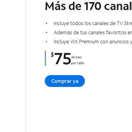
Más de 170 cana
Incluye todos los canales de TV St
Además de tus canales favoritos en
Incluye ViX Premium con anuncios 
75
$
/
al mes
por 1 año
Comprar ya