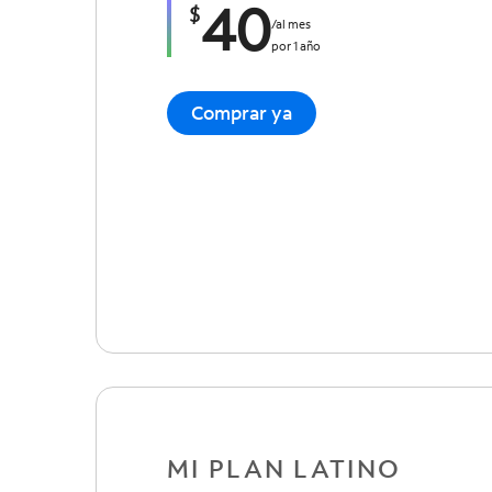
40
$
/
al mes
por 1 año
Comprar ya
MI PLAN LATINO