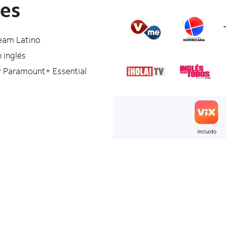
les
ream Latino
 inglés
y Paramount+ Essential