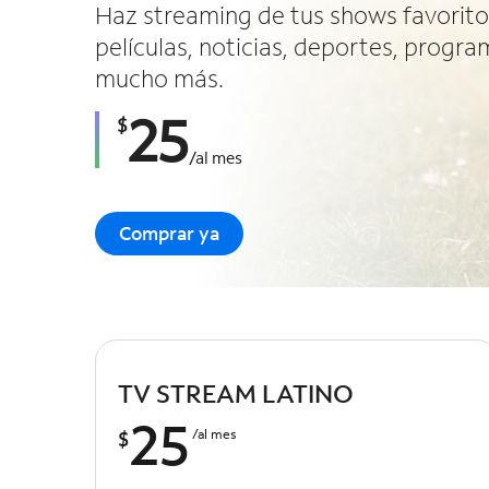
Haz streaming de tus shows favorit
películas, noticias, deportes, program
mucho más.
25
$
/
al mes
Comprar ya
TV STREAM LATINO
25
$
/al mes