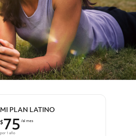
MI PLAN LATINO
75
$
/al mes
por 1 año