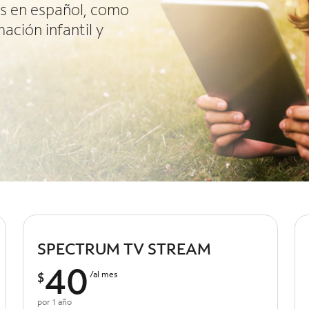
os en español, como
ación infantil y
SPECTRUM TV STREAM
40
$
/al mes
por 1 año