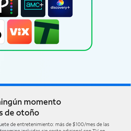
 ningún momento
s de otoño
quete de entretenimiento: más de $100/mes de las
treaming incluidas sin costo adicional con TV en