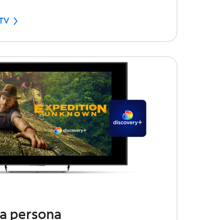
 TV
da persona