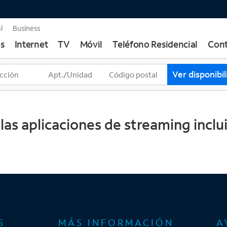
l
Business
s
Internet
TV
Móvil
Teléfono Residencial
Cont
T
Ver disponibi
r
e
s
s
las aplicaciones de streaming inclu
u
g
e
r
e
n
c
i
S
MÁS INFORMACIÓN
A