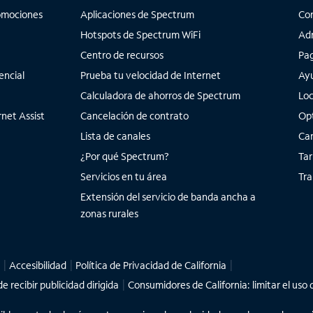
a
omociones
Aplicaciones de Spectrum
Co
s
e
Hotspots de Spectrum WiFi
Adm
n
Centro de recursos
Pag
c
encial
Prueba tu velocidad de Internet
Ay
o
Calculadora de ahorros de Spectrum
Loc
n
net Assist
Cancelación de contrato
Opt
t
r
Lista de canales
Cam
a
¿Por qué Spectrum?
Tar
d
Servicios en tu área
Tra
a
Extensión del servicio de banda ancha a
s
zonas rurales
e
n
l
Accesibilidad
Política de Privacidad de California
a
l
 recibir publicidad dirigida
Consumidores de California: limitar el uso
i