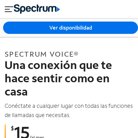
en
si
I
close
cia
n
n
l
e
t
s
e
Ver disponibilidad
s
r
n
M
e
ó
T
SPECTRUM VOICE®
t
vi
V
Una conexión que te
l
y
h
hace sentir como en
o
A
g
casa
y
a
u
r
d
Conéctate a cualquier lugar con todas las funciones
a
de llamadas que necesitas.
15
$
/
al mes