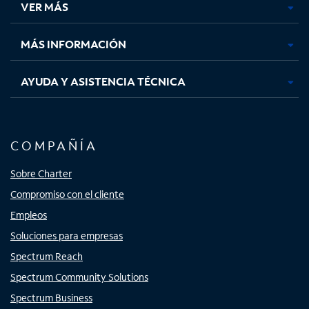
VER MÁS
pestaña
pestaña
pestaña
pestaña
nueva
nueva
nueva
nueva
MÁS INFORMACIÓN
AYUDA Y ASISTENCIA TÉCNICA
COMPAÑÍA
Sobre Charter
Compromiso con el cliente
Empleos
Soluciones para empresas
Spectrum Reach
Spectrum Community Solutions
Spectrum Business