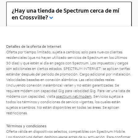
¿Hay una tienda de Spectrum cerca de mí
en Crossville?
Detalles de la oferta de Internet
Oferta por tiempo limitado; sujeta a cambios; solo para nuevos clientes
residenciales (que no hayan utilizado servicios de Spectrum en los últimos
30 días) y que estén al día en pagos con Spectrum. Los impuestos y cargos
son adicionales en ciertos estados. SPECTRUM INTERNET: se aplican tarifas
estándar después del período de promoción. Cargo adicional por instalación.
Velocidades basadas en conexión alámbrica. Las velocidades reales
(incluyendo conexión inalámbrica) varían y no están garantizadas. Se
requiere módem con capacidad Gig para velocidad Gig. Para ver una lista de
módems con capacidad, visita
spectrum.net/modem
. Servicios sujetos a
todos los términos y condiciones de servicio vigentes, los cuales están
sujetos a cambios. No están disponibles en todas las áreas. Se aplican
restricciones.
Términos y condiciones
Oferta válida en dispositivos selectos, compatibles con Spectrum Mobile.
Los dispositivos deben desbloquearse antes de su activación. Para confirmar