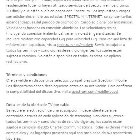
residenciales (que no hayan utilizado servicios de Spectrum en los últimos
30 días) y que estén al día en pagos con Spectrum. Los impuestos y cargos
son adicionales en ciertos estados. SPECTRUM INTERNET: se aplican tarifas
estándar después del período de promoción. Cargo adicional por instalación.
Velocidades basadas en conexión alámbrica. Las velocidades reales
(incluyendo conexión inalámbrica) varían y no están garantizadas. Se
requiere módem con capacidad Gig para velocidad Gig. Para ver una lista de
módems con capacidad, visita
spectrum.net/modem
. Servicios sujetos a
todos los términos y condiciones de servicio vigentes, los cuales están
sujetos a cambios. No están disponibles en todas las áreas. Se aplican
restricciones.
Términos y condiciones
Oferta válida en dispositivos selectos, compatibles con Spectrum Mobile.
Los dispositivos deben desbloquearse antes de su activación. Para confirmar
la compatibilidad del dispositivo, visita
spectrum.com/mobile/byod
.
Detalles de la oferta de TV por cable
Se requiere la activación de una suscripción independiente para ver
contenido a través de cada aplicación de streaming. Servicios sujetos a
todos los términos y condiciones de servicio vigentes, los cuales están
sujetos a cambios. ©2025 Charter Communications. Todas las demás marcas
comerciales y los logotipos presentes aquí son propiedad de sus respectivos
titulares.