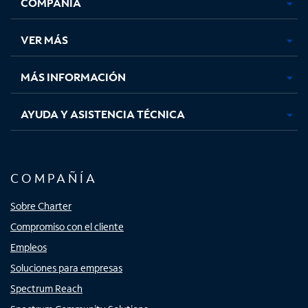
COMPAÑÍA
abre
abre
abre
abre
en
en
en
en
una
una
una
una
VER MÁS
pestaña
pestaña
pestaña
pestaña
nueva
nueva
nueva
nueva
MÁS INFORMACIÓN
AYUDA Y ASISTENCIA TÉCNICA
COMPAÑÍA
Sobre Charter
Compromiso con el cliente
Empleos
Soluciones para empresas
Spectrum Reach