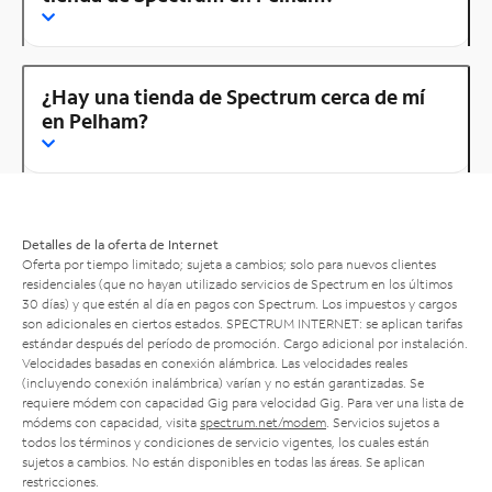
¿Hay una tienda de Spectrum cerca de mí
en Pelham?
Detalles de la oferta de Internet
Oferta por tiempo limitado; sujeta a cambios; solo para nuevos clientes
residenciales (que no hayan utilizado servicios de Spectrum en los últimos
30 días) y que estén al día en pagos con Spectrum. Los impuestos y cargos
son adicionales en ciertos estados. SPECTRUM INTERNET: se aplican tarifas
estándar después del período de promoción. Cargo adicional por instalación.
Velocidades basadas en conexión alámbrica. Las velocidades reales
(incluyendo conexión inalámbrica) varían y no están garantizadas. Se
requiere módem con capacidad Gig para velocidad Gig. Para ver una lista de
módems con capacidad, visita
spectrum.net/modem
. Servicios sujetos a
todos los términos y condiciones de servicio vigentes, los cuales están
sujetos a cambios. No están disponibles en todas las áreas. Se aplican
restricciones.