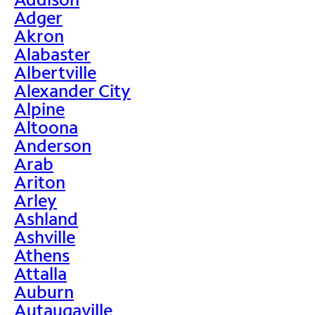
Adger
Akron
Alabaster
Albertville
Alexander City
Alpine
Altoona
Anderson
Arab
Ariton
Arley
Ashland
Ashville
Athens
Attalla
Auburn
Autaugaville