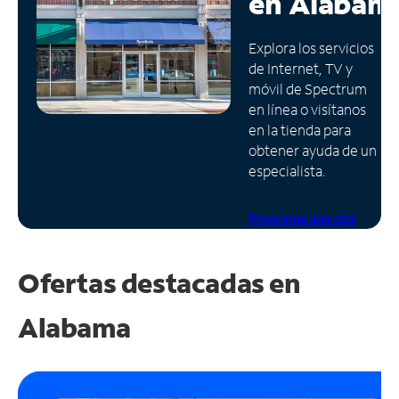
en
Alabam
Administrar
Explora los servicios
cuenta
de Internet, TV y
Encuentra
móvil de Spectrum
una
en línea o visítanos
tienda
en la tienda para
obtener ayuda de un
especialista.
Programa una cita
Ofertas destacadas en
Alabama