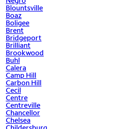
Negro
Blountsville
Boaz
Boligee
Brent
Bridgeport
Brilliant
Brookwood
Buhl
Calera
Camp Hill
Carbon Hill
Cecil
Centre
Centreville
Chancellor
Chelsea
Childersburg