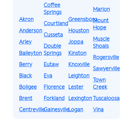
Coffee
Marion
Springs
Akron
Greensboro
Mount
Courtland
Hope
Anderson
Houston
Cusseta
Muscle
Arley
Joppa
Double
Shoals
Baileyton
Springs
Kinston
Rogersville
Berry
Eutaw
Knoxville
Sawyerville
Black
Eva
Leighton
Town
Boligee
Florence
Lester
Creek
Brent
Forkland
Lexington
Tuscaloosa
Centreville
Gainesville
Logan
Vina