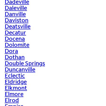
Dadeville
Daleville
Danville
Daviston
Deatsville
Decatur
Docena
Dolomite
Dora
Dothan
Double Springs
Duncanville
Eclectic
Eldridge
Elkmont
Elmore
Elrod