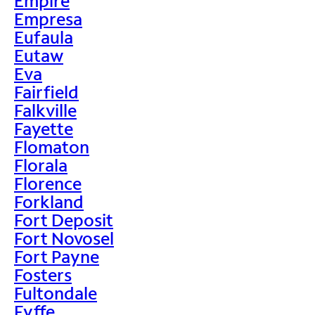
Empire
Empresa
Eufaula
Eutaw
Eva
Fairfield
Falkville
Fayette
Flomaton
Florala
Florence
Forkland
Fort Deposit
Fort Novosel
Fort Payne
Fosters
Fultondale
Fyffe