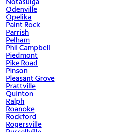
Notasulga
Odenville
Opelika
Paint Rock
Parrish
Pelham
Phil Campbell
Piedmont
Pike Road
Pinson
Pleasant Grove
Prattville
Quinton
Ralph
Roanoke
Rockford
Rogersville
Russellville