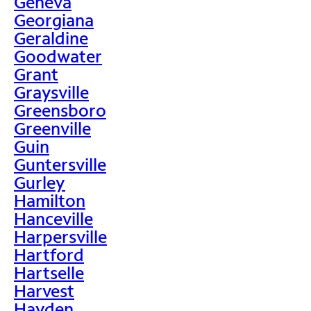
Geneva
Georgiana
Geraldine
Goodwater
Grant
Graysville
Greensboro
Greenville
Guin
Guntersville
Gurley
Hamilton
Hanceville
Harpersville
Hartford
Hartselle
Harvest
Hayden