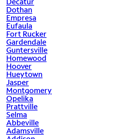
Decatur
Dothan
Empresa
Eufaula
Fort Rucker
Gardendale
Guntersville
Homewood
Hoover
Hueytown
Jasper
Montgomery
Opelika
Prattville
Selma
Abbeville
Adamsville
Addison