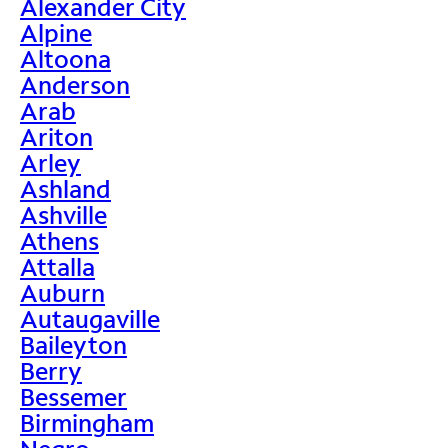
Alexander City
Alpine
Altoona
Anderson
Arab
Ariton
Arley
Ashland
Ashville
Athens
Attalla
Auburn
Autaugaville
Baileyton
Berry
Bessemer
Birmingham