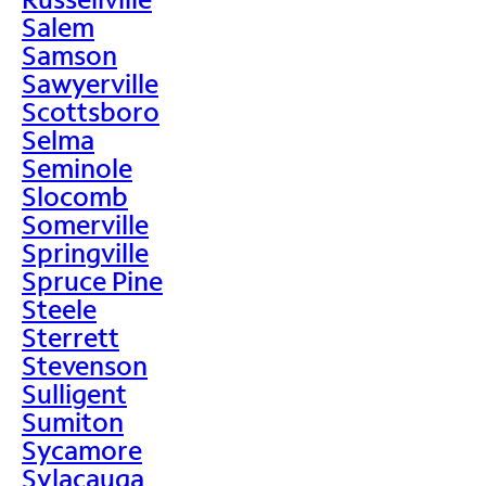
Salem
Samson
Sawyerville
Scottsboro
Selma
Seminole
Slocomb
Somerville
Springville
Spruce Pine
Steele
Sterrett
Stevenson
Sulligent
Sumiton
Sycamore
Sylacauga