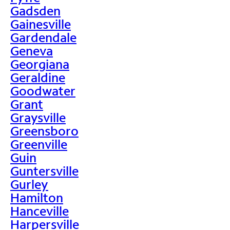
Gadsden
Gainesville
Gardendale
Geneva
Georgiana
Geraldine
Goodwater
Grant
Graysville
Greensboro
Greenville
Guin
Guntersville
Gurley
Hamilton
Hanceville
Harpersville