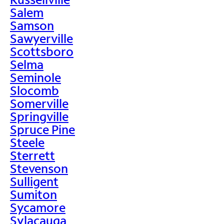
Salem
Samson
Sawyerville
Scottsboro
Selma
Seminole
Slocomb
Somerville
Springville
Spruce Pine
Steele
Sterrett
Stevenson
Sulligent
Sumiton
Sycamore
Sylacauga