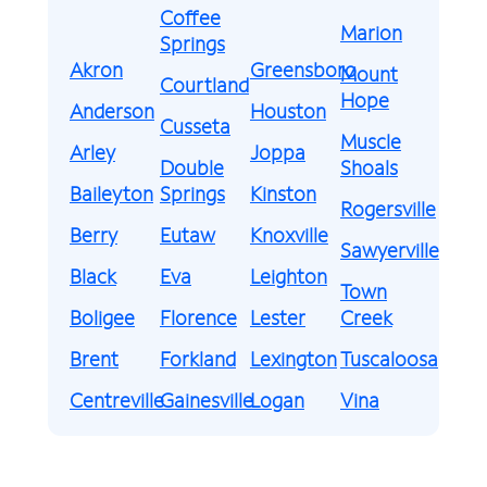
Coffee
Marion
Springs
Akron
Greensboro
Mount
Courtland
Hope
Anderson
Houston
Cusseta
Muscle
Arley
Joppa
Double
Shoals
Baileyton
Springs
Kinston
Rogersville
Berry
Eutaw
Knoxville
Sawyerville
Black
Eva
Leighton
Town
Boligee
Florence
Lester
Creek
Brent
Forkland
Lexington
Tuscaloosa
Centreville
Gainesville
Logan
Vina