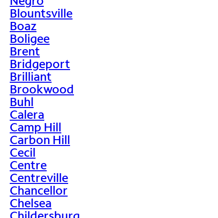
Negro
Blountsville
Boaz
Boligee
Brent
Bridgeport
Brilliant
Brookwood
Buhl
Calera
Camp Hill
Carbon Hill
Cecil
Centre
Centreville
Chancellor
Chelsea
Childersburg