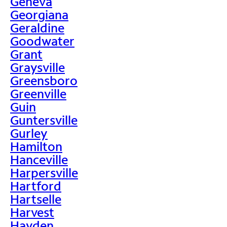
Geneva
Georgiana
Geraldine
Goodwater
Grant
Graysville
Greensboro
Greenville
Guin
Guntersville
Gurley
Hamilton
Hanceville
Harpersville
Hartford
Hartselle
Harvest
Hayden