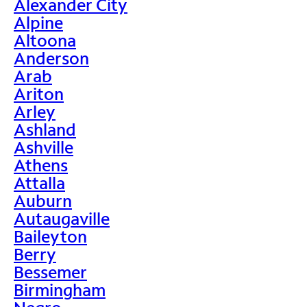
Alexander City
Alpine
Altoona
Anderson
Arab
Ariton
Arley
Ashland
Ashville
Athens
Attalla
Auburn
Autaugaville
Baileyton
Berry
Bessemer
Birmingham