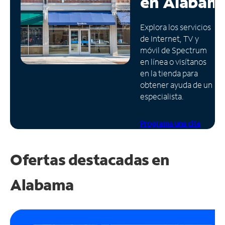
en
Alabam
Administrar
Explora los servicios
cuenta
de Internet, TV y
Encuentra
móvil de Spectrum
una
en línea o visítanos
tienda
en la tienda para
obtener ayuda de un
especialista.
Programa una cita
Ofertas destacadas en
Alabama