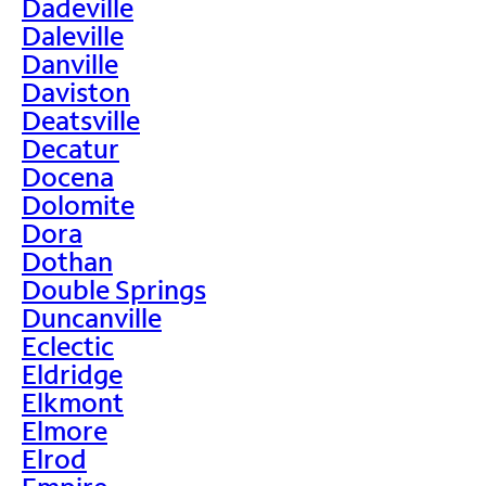
Dadeville
Daleville
Danville
Daviston
Deatsville
Decatur
Docena
Dolomite
Dora
Dothan
Double Springs
Duncanville
Eclectic
Eldridge
Elkmont
Elmore
Elrod