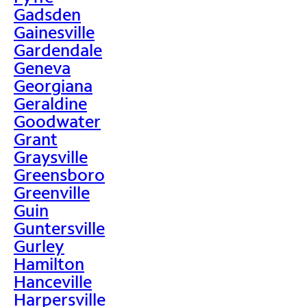
Gadsden
Gainesville
Gardendale
Geneva
Georgiana
Geraldine
Goodwater
Grant
Graysville
Greensboro
Greenville
Guin
Guntersville
Gurley
Hamilton
Hanceville
Harpersville