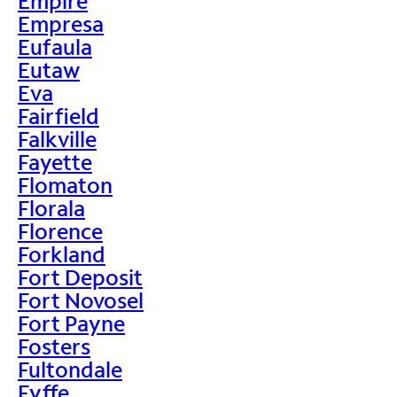
Empire
Empresa
Eufaula
Eutaw
Eva
Fairfield
Falkville
Fayette
Flomaton
Florala
Florence
Forkland
Fort Deposit
Fort Novosel
Fort Payne
Fosters
Fultondale
Fyffe