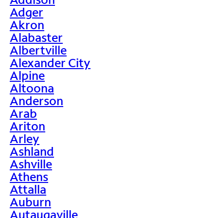
Adger
Akron
Alabaster
Albertville
Alexander City
Alpine
Altoona
Anderson
Arab
Ariton
Arley
Ashland
Ashville
Athens
Attalla
Auburn
Autaugaville