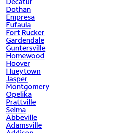
Decatur
Dothan
Empresa
Eufaula
Fort Rucker
Gardendale
Guntersville
Homewood
Hoover
Hueytown
Jasper
Montgomery
Opelika
Prattville
Selma
Abbeville
Adamsville
Addison