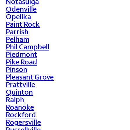
Notasulga
Odenville
Opelika
Paint Rock
Parrish
Pelham
Phil Campbell
Piedmont
Pike Road
Pinson
Pleasant Grove
Prattville
Quinton
Ralph
Roanoke
Rockford
Rogersville
Russellville