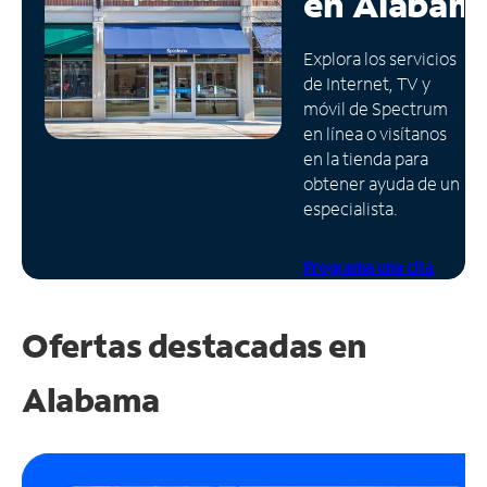
en
Alabam
Administrar
Explora los servicios
cuenta
de Internet, TV y
Encuentra
móvil de Spectrum
una
en línea o visítanos
tienda
en la tienda para
obtener ayuda de un
especialista.
Programa una cita
Ofertas destacadas en
Alabama