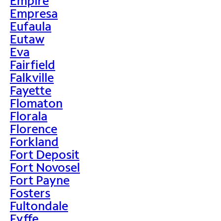
Empire
Empresa
Eufaula
Eutaw
Eva
Fairfield
Falkville
Fayette
Flomaton
Florala
Florence
Forkland
Fort Deposit
Fort Novosel
Fort Payne
Fosters
Fultondale
Fyffe