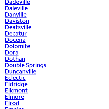
Dadeville
Daleville
Danville
Daviston
Deatsville
Decatur
Docena
Dolomite
Dora
Dothan
Double Springs
Duncanville
Eclectic
Eldridge
Elkmont
Elmore
Elrod