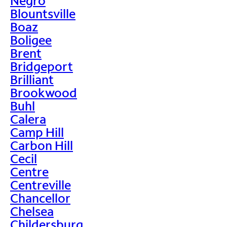
Negro
Blountsville
Boaz
Boligee
Brent
Bridgeport
Brilliant
Brookwood
Buhl
Calera
Camp Hill
Carbon Hill
Cecil
Centre
Centreville
Chancellor
Chelsea
Childersburg