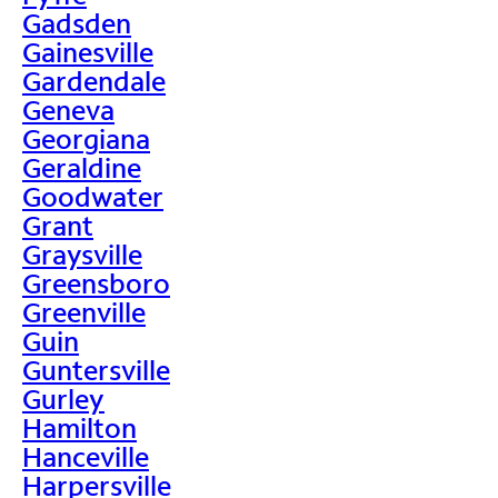
Gadsden
Gainesville
Gardendale
Geneva
Georgiana
Geraldine
Goodwater
Grant
Graysville
Greensboro
Greenville
Guin
Guntersville
Gurley
Hamilton
Hanceville
Harpersville