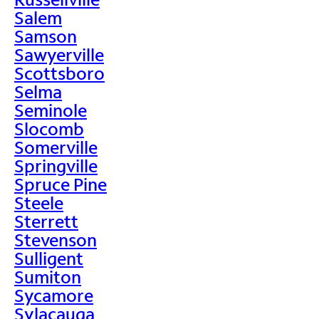
Salem
Samson
Sawyerville
Scottsboro
Selma
Seminole
Slocomb
Somerville
Springville
Spruce Pine
Steele
Sterrett
Stevenson
Sulligent
Sumiton
Sycamore
Sylacauga