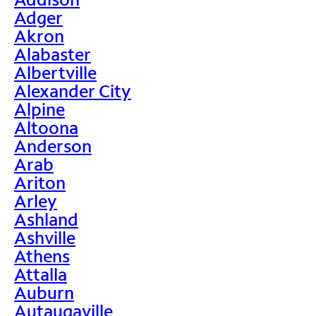
Adger
Akron
Alabaster
Albertville
Alexander City
Alpine
Altoona
Anderson
Arab
Ariton
Arley
Ashland
Ashville
Athens
Attalla
Auburn
Autaugaville