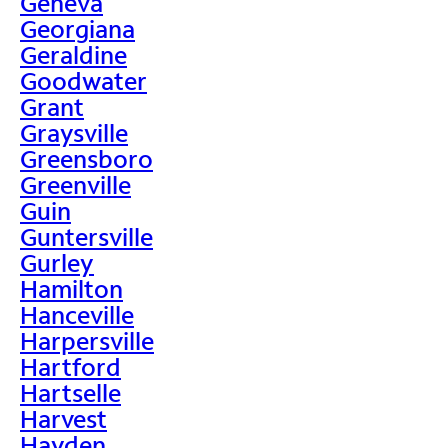
Geneva
Georgiana
Geraldine
Goodwater
Grant
Graysville
Greensboro
Greenville
Guin
Guntersville
Gurley
Hamilton
Hanceville
Harpersville
Hartford
Hartselle
Harvest
Hayden