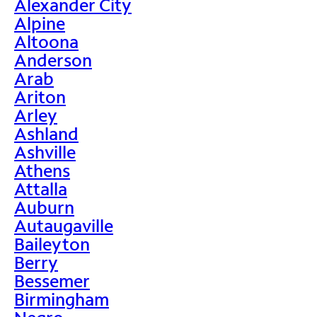
Alexander City
Alpine
Altoona
Anderson
Arab
Ariton
Arley
Ashland
Ashville
Athens
Attalla
Auburn
Autaugaville
Baileyton
Berry
Bessemer
Birmingham