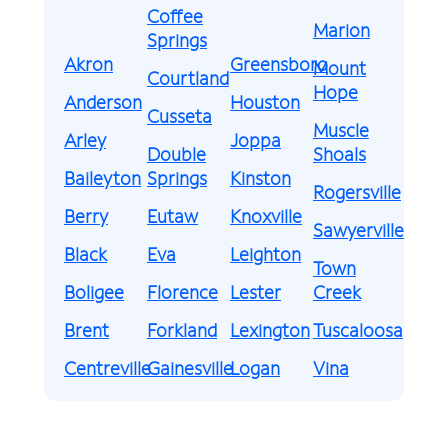
Coffee
Marion
Springs
Akron
Greensboro
Mount
Courtland
Hope
Anderson
Houston
Cusseta
Muscle
Arley
Joppa
Double
Shoals
Baileyton
Springs
Kinston
Rogersville
Berry
Eutaw
Knoxville
Sawyerville
Black
Eva
Leighton
Town
Boligee
Florence
Lester
Creek
Brent
Forkland
Lexington
Tuscaloosa
Centreville
Gainesville
Logan
Vina