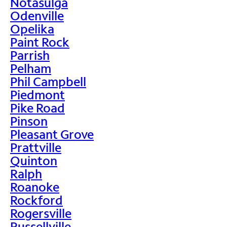
Notasulga
Odenville
Opelika
Paint Rock
Parrish
Pelham
Phil Campbell
Piedmont
Pike Road
Pinson
Pleasant Grove
Prattville
Quinton
Ralph
Roanoke
Rockford
Rogersville
Russellville