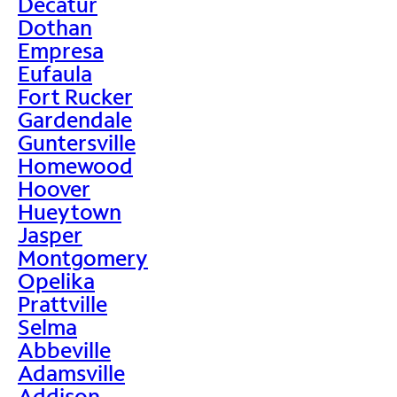
Decatur
Dothan
Empresa
Eufaula
Fort Rucker
Gardendale
Guntersville
Homewood
Hoover
Hueytown
Jasper
Montgomery
Opelika
Prattville
Selma
Abbeville
Adamsville
Addison