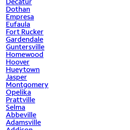
Decatur
Dothan
Empresa
Eufaula
Fort Rucker
Gardendale
Guntersville
Homewood
Hoover
Hueytown
Jasper
Montgomery
Opelika
Prattville
Selma
Abbeville
Adamsville
Addison