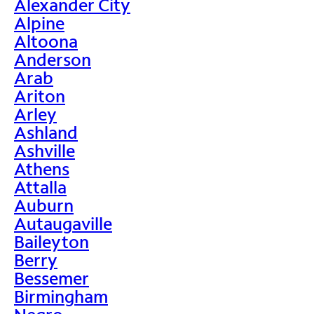
Alexander City
Alpine
Altoona
Anderson
Arab
Ariton
Arley
Ashland
Ashville
Athens
Attalla
Auburn
Autaugaville
Baileyton
Berry
Bessemer
Birmingham