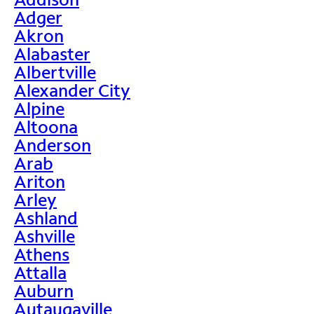
Adger
Akron
Alabaster
Albertville
Alexander City
Alpine
Altoona
Anderson
Arab
Ariton
Arley
Ashland
Ashville
Athens
Attalla
Auburn
Autaugaville