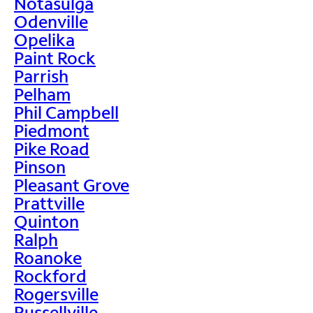
Notasulga
Odenville
Opelika
Paint Rock
Parrish
Pelham
Phil Campbell
Piedmont
Pike Road
Pinson
Pleasant Grove
Prattville
Quinton
Ralph
Roanoke
Rockford
Rogersville
Russellville