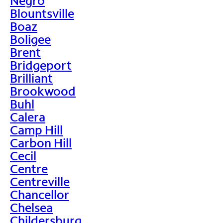
Negro
Blountsville
Boaz
Boligee
Brent
Bridgeport
Brilliant
Brookwood
Buhl
Calera
Camp Hill
Carbon Hill
Cecil
Centre
Centreville
Chancellor
Chelsea
Childersburg