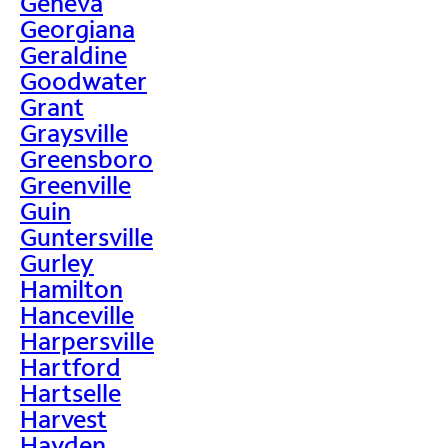
Geneva
Georgiana
Geraldine
Goodwater
Grant
Graysville
Greensboro
Greenville
Guin
Guntersville
Gurley
Hamilton
Hanceville
Harpersville
Hartford
Hartselle
Harvest
Hayden