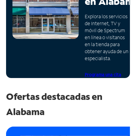
en
Alabam
Administrar
Explora los servicios
cuenta
de Internet, TV y
Encuentra
móvil de Spectrum
una
en línea o visítanos
tienda
en la tienda para
obtener ayuda de un
especialista.
Programa una cita
Ofertas destacadas en
Alabama