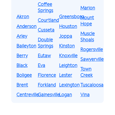
Coffee
Marion
Springs
Akron
Greensboro
Mount
Courtland
Hope
Anderson
Houston
Cusseta
Muscle
Arley
Joppa
Double
Shoals
Baileyton
Springs
Kinston
Rogersville
Berry
Eutaw
Knoxville
Sawyerville
Black
Eva
Leighton
Town
Boligee
Florence
Lester
Creek
Brent
Forkland
Lexington
Tuscaloosa
Centreville
Gainesville
Logan
Vina