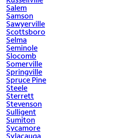
Salem
Samson
Sawyerville
Scottsboro
Selma
Seminole
Slocomb
Somerville
Springville
Spruce Pine
Steele
Sterrett
Stevenson
Sulligent
Sumiton
Sycamore
Sylacauga