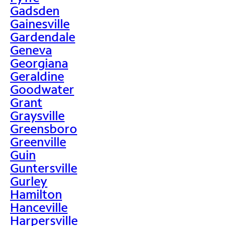
Gadsden
Gainesville
Gardendale
Geneva
Georgiana
Geraldine
Goodwater
Grant
Graysville
Greensboro
Greenville
Guin
Guntersville
Gurley
Hamilton
Hanceville
Harpersville