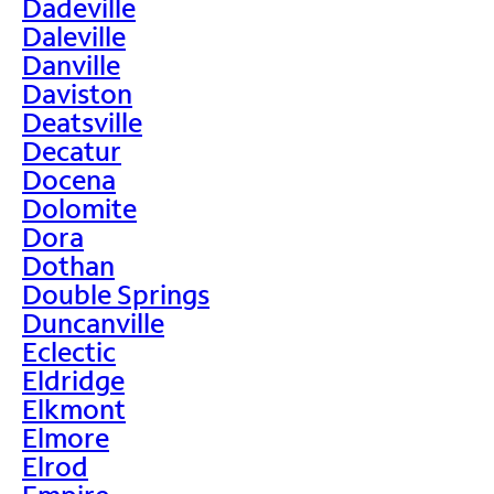
Dadeville
Daleville
Danville
Daviston
Deatsville
Decatur
Docena
Dolomite
Dora
Dothan
Double Springs
Duncanville
Eclectic
Eldridge
Elkmont
Elmore
Elrod