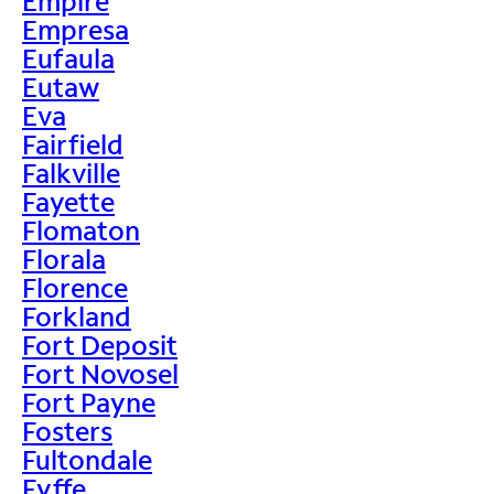
Empire
Empresa
Eufaula
Eutaw
Eva
Fairfield
Falkville
Fayette
Flomaton
Florala
Florence
Forkland
Fort Deposit
Fort Novosel
Fort Payne
Fosters
Fultondale
Fyffe