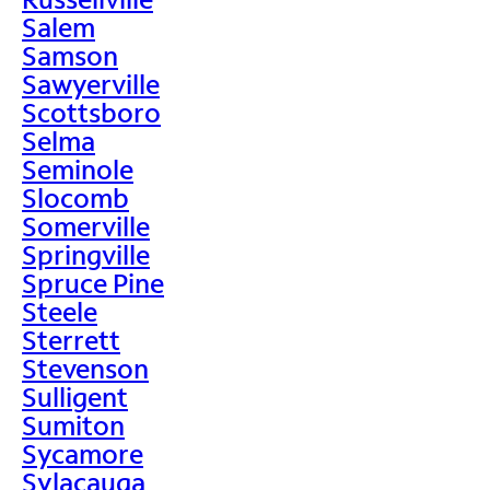
Salem
Samson
Sawyerville
Scottsboro
Selma
Seminole
Slocomb
Somerville
Springville
Spruce Pine
Steele
Sterrett
Stevenson
Sulligent
Sumiton
Sycamore
Sylacauga