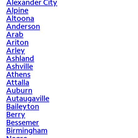
Alexander City
Alpine
Altoona
Anderson
Arab
Ariton
Arley
Ashland
Ashville
Athens
Attalla
Auburn
Autaugaville
Baileyton
Berry
Bessemer
Birmingham