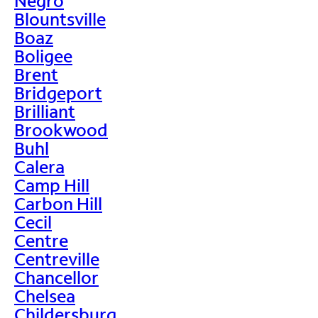
Negro
Blountsville
Boaz
Boligee
Brent
Bridgeport
Brilliant
Brookwood
Buhl
Calera
Camp Hill
Carbon Hill
Cecil
Centre
Centreville
Chancellor
Chelsea
Childersburg