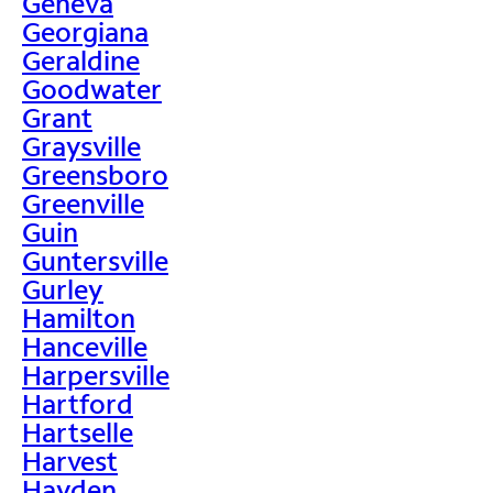
Geneva
Georgiana
Geraldine
Goodwater
Grant
Graysville
Greensboro
Greenville
Guin
Guntersville
Gurley
Hamilton
Hanceville
Harpersville
Hartford
Hartselle
Harvest
Hayden