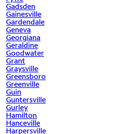
Gadsden
Gainesville
Gardendale
Geneva
Georgiana
Geraldine
Goodwater
Grant
Graysville
Greensboro
Greenville
Guin
Guntersville
Gurley
Hamilton
Hanceville
Harpersville