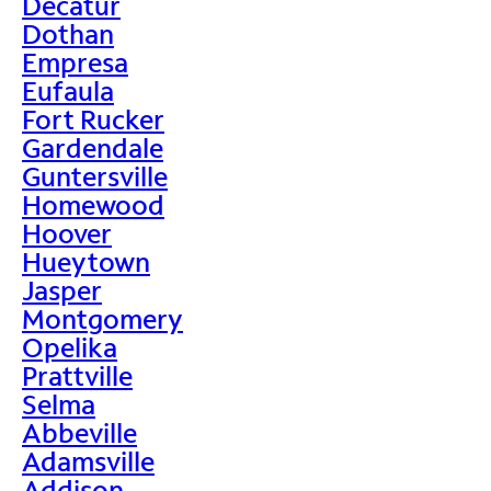
Decatur
Dothan
Empresa
Eufaula
Fort Rucker
Gardendale
Guntersville
Homewood
Hoover
Hueytown
Jasper
Montgomery
Opelika
Prattville
Selma
Abbeville
Adamsville
Addison