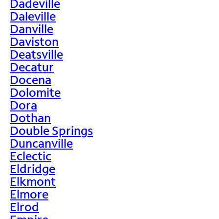
Dadeville
Daleville
Danville
Daviston
Deatsville
Decatur
Docena
Dolomite
Dora
Dothan
Double Springs
Duncanville
Eclectic
Eldridge
Elkmont
Elmore
Elrod