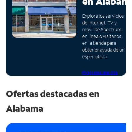
en
Alabam
Administrar
Explora los servicios
cuenta
de Internet, TV y
Encuentra
móvil de Spectrum
una
en línea o visítanos
tienda
en la tienda para
obtener ayuda de un
especialista.
Programa una cita
Ofertas destacadas en
Alabama