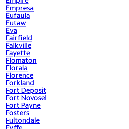
Empire
Empresa
Eufaula
Eutaw
Eva
Fairfield
Falkville
Fayette
Flomaton
Florala
Florence
Forkland
Fort Deposit
Fort Novosel
Fort Payne
Fosters
Fultondale
Fyffe