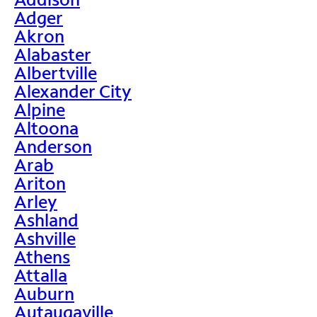
Adger
Akron
Alabaster
Albertville
Alexander City
Alpine
Altoona
Anderson
Arab
Ariton
Arley
Ashland
Ashville
Athens
Attalla
Auburn
Autaugaville