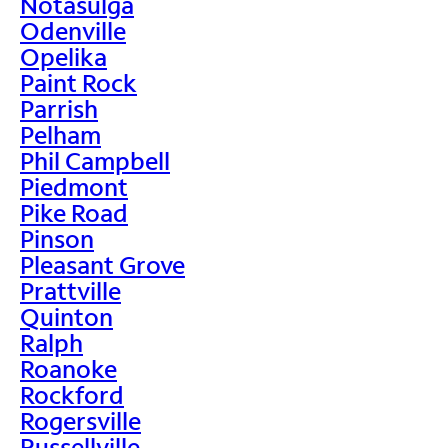
Notasulga
Odenville
Opelika
Paint Rock
Parrish
Pelham
Phil Campbell
Piedmont
Pike Road
Pinson
Pleasant Grove
Prattville
Quinton
Ralph
Roanoke
Rockford
Rogersville
Russellville