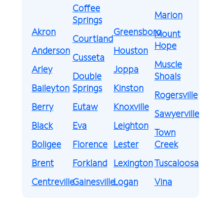
Coffee
Marion
Springs
Akron
Greensboro
Mount
Courtland
Hope
Anderson
Houston
Cusseta
Muscle
Arley
Joppa
Double
Shoals
Baileyton
Springs
Kinston
Rogersville
Berry
Eutaw
Knoxville
Sawyerville
Black
Eva
Leighton
Town
Boligee
Florence
Lester
Creek
Brent
Forkland
Lexington
Tuscaloosa
Centreville
Gainesville
Logan
Vina