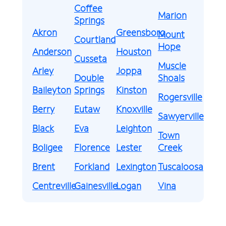
Coffee
Marion
Springs
Akron
Greensboro
Mount
Courtland
Hope
Anderson
Houston
Cusseta
Muscle
Arley
Joppa
Double
Shoals
Baileyton
Springs
Kinston
Rogersville
Berry
Eutaw
Knoxville
Sawyerville
Black
Eva
Leighton
Town
Boligee
Florence
Lester
Creek
Brent
Forkland
Lexington
Tuscaloosa
Centreville
Gainesville
Logan
Vina