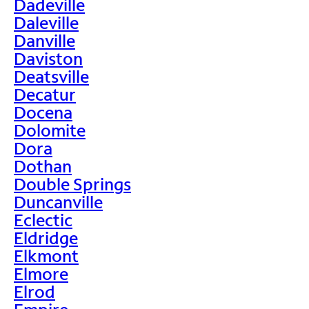
Dadeville
Daleville
Danville
Daviston
Deatsville
Decatur
Docena
Dolomite
Dora
Dothan
Double Springs
Duncanville
Eclectic
Eldridge
Elkmont
Elmore
Elrod