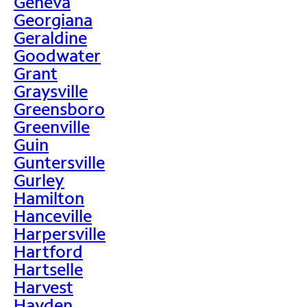
Geneva
Georgiana
Geraldine
Goodwater
Grant
Graysville
Greensboro
Greenville
Guin
Guntersville
Gurley
Hamilton
Hanceville
Harpersville
Hartford
Hartselle
Harvest
Hayden