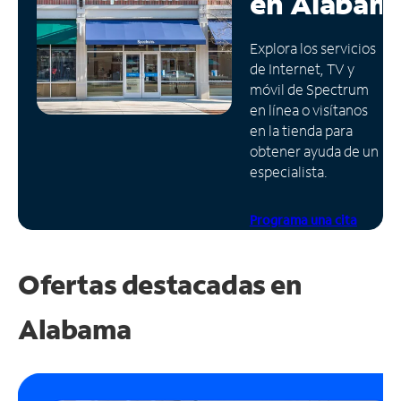
en
Alabam
Administrar
Explora los servicios
cuenta
de Internet, TV y
Encuentra
móvil de Spectrum
una
en línea o visítanos
tienda
en la tienda para
obtener ayuda de un
especialista.
Programa una cita
Ofertas destacadas en
Alabama