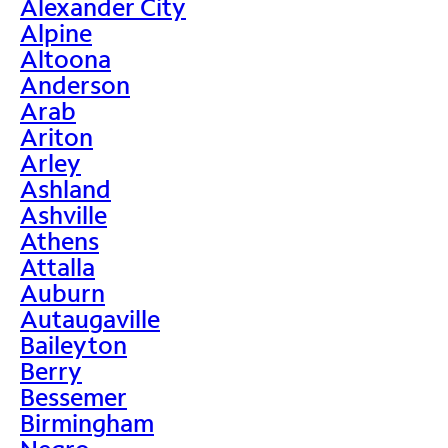
Alexander City
Alpine
Altoona
Anderson
Arab
Ariton
Arley
Ashland
Ashville
Athens
Attalla
Auburn
Autaugaville
Baileyton
Berry
Bessemer
Birmingham