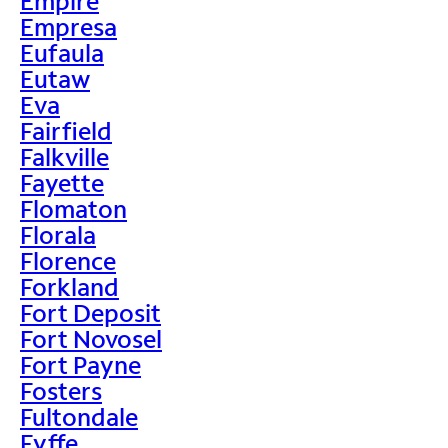
Empire
Empresa
Eufaula
Eutaw
Eva
Fairfield
Falkville
Fayette
Flomaton
Florala
Florence
Forkland
Fort Deposit
Fort Novosel
Fort Payne
Fosters
Fultondale
Fyffe