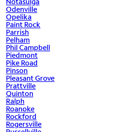
Notasulga
Odenville
Opelika
Paint Rock
Parrish
Pelham
Phil Campbell
Piedmont
Pike Road
Pinson
Pleasant Grove
Prattville
Quinton
Ralph
Roanoke
Rockford
Rogersville
Russellville