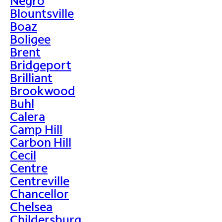
Negro
Blountsville
Boaz
Boligee
Brent
Bridgeport
Brilliant
Brookwood
Buhl
Calera
Camp Hill
Carbon Hill
Cecil
Centre
Centreville
Chancellor
Chelsea
Childersburg