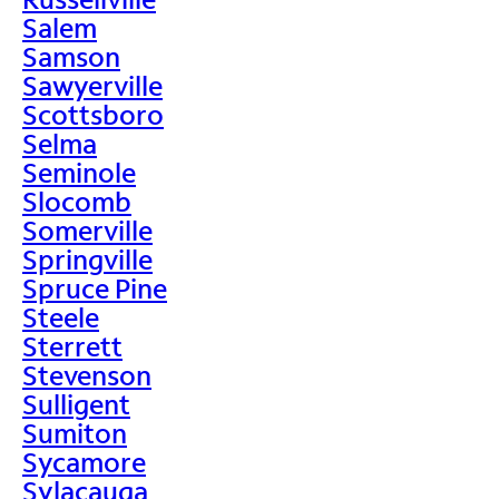
Salem
Samson
Sawyerville
Scottsboro
Selma
Seminole
Slocomb
Somerville
Springville
Spruce Pine
Steele
Sterrett
Stevenson
Sulligent
Sumiton
Sycamore
Sylacauga