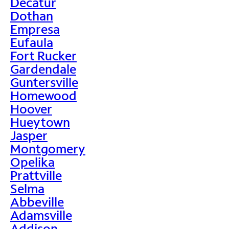
Decatur
Dothan
Empresa
Eufaula
Fort Rucker
Gardendale
Guntersville
Homewood
Hoover
Hueytown
Jasper
Montgomery
Opelika
Prattville
Selma
Abbeville
Adamsville
Addison