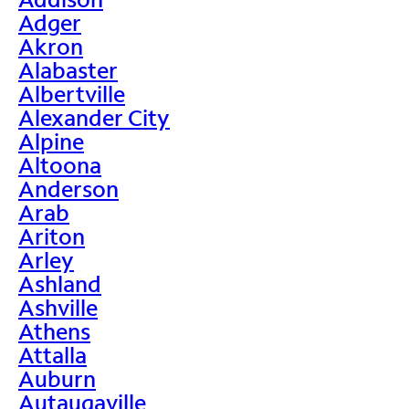
Adger
Akron
Alabaster
Albertville
Alexander City
Alpine
Altoona
Anderson
Arab
Ariton
Arley
Ashland
Ashville
Athens
Attalla
Auburn
Autaugaville