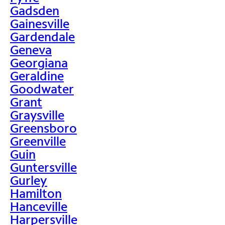
Gadsden
Gainesville
Gardendale
Geneva
Georgiana
Geraldine
Goodwater
Grant
Graysville
Greensboro
Greenville
Guin
Guntersville
Gurley
Hamilton
Hanceville
Harpersville