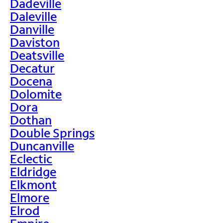
Dadeville
Daleville
Danville
Daviston
Deatsville
Decatur
Docena
Dolomite
Dora
Dothan
Double Springs
Duncanville
Eclectic
Eldridge
Elkmont
Elmore
Elrod