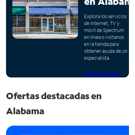
en
Alabam
Administrar
Explora los servicios
cuenta
de Internet, TV y
Encuentra
móvil de Spectrum
una
en línea o visítanos
tienda
en la tienda para
obtener ayuda de un
especialista.
Programa una cita
Ofertas destacadas en
Alabama