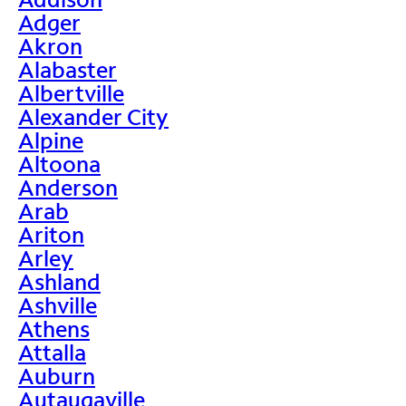
Adger
Akron
Alabaster
Albertville
Alexander City
Alpine
Altoona
Anderson
Arab
Ariton
Arley
Ashland
Ashville
Athens
Attalla
Auburn
Autaugaville