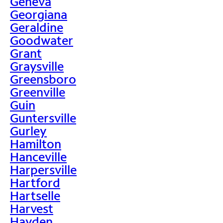
Geneva
Georgiana
Geraldine
Goodwater
Grant
Graysville
Greensboro
Greenville
Guin
Guntersville
Gurley
Hamilton
Hanceville
Harpersville
Hartford
Hartselle
Harvest
Hayden