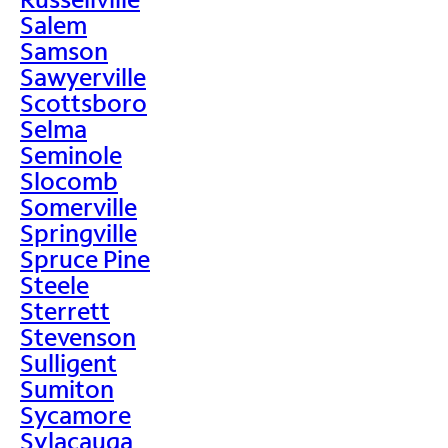
Salem
Samson
Sawyerville
Scottsboro
Selma
Seminole
Slocomb
Somerville
Springville
Spruce Pine
Steele
Sterrett
Stevenson
Sulligent
Sumiton
Sycamore
Sylacauga