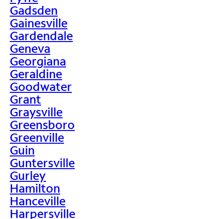
Gadsden
Gainesville
Gardendale
Geneva
Georgiana
Geraldine
Goodwater
Grant
Graysville
Greensboro
Greenville
Guin
Guntersville
Gurley
Hamilton
Hanceville
Harpersville