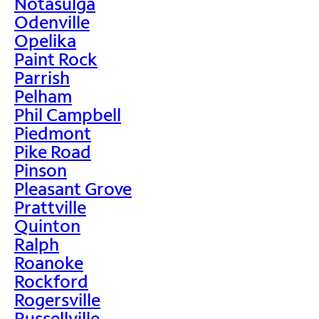
Notasulga
Odenville
Opelika
Paint Rock
Parrish
Pelham
Phil Campbell
Piedmont
Pike Road
Pinson
Pleasant Grove
Prattville
Quinton
Ralph
Roanoke
Rockford
Rogersville
Russellville