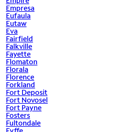
Empire
Empresa
Eufaula
Eutaw
Eva
Fairfield
Falkville
Fayette
Flomaton
Florala
Florence
Forkland
Fort Deposit
Fort Novosel
Fort Payne
Fosters
Fultondale
Fyffe