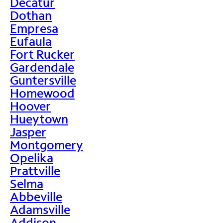
Decatur
Dothan
Empresa
Eufaula
Fort Rucker
Gardendale
Guntersville
Homewood
Hoover
Hueytown
Jasper
Montgomery
Opelika
Prattville
Selma
Abbeville
Adamsville
Addison