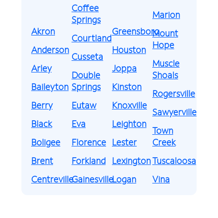
Coffee
Marion
Springs
Akron
Greensboro
Mount
Courtland
Hope
Anderson
Houston
Cusseta
Muscle
Arley
Joppa
Double
Shoals
Baileyton
Springs
Kinston
Rogersville
Berry
Eutaw
Knoxville
Sawyerville
Black
Eva
Leighton
Town
Boligee
Florence
Lester
Creek
Brent
Forkland
Lexington
Tuscaloosa
Centreville
Gainesville
Logan
Vina