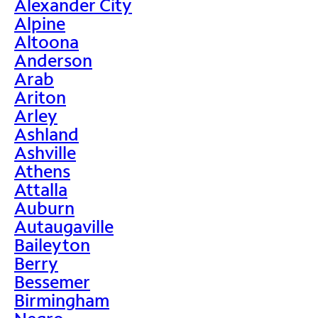
Alexander City
Alpine
Altoona
Anderson
Arab
Ariton
Arley
Ashland
Ashville
Athens
Attalla
Auburn
Autaugaville
Baileyton
Berry
Bessemer
Birmingham