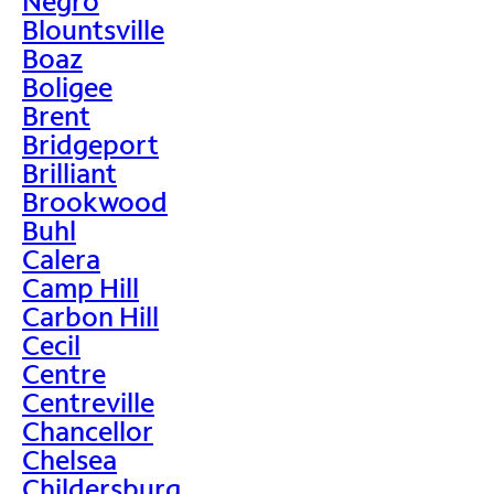
Negro
Blountsville
Boaz
Boligee
Brent
Bridgeport
Brilliant
Brookwood
Buhl
Calera
Camp Hill
Carbon Hill
Cecil
Centre
Centreville
Chancellor
Chelsea
Childersburg