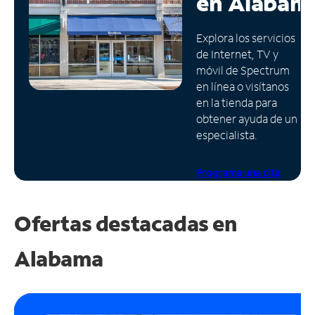
en
Alabam
Administrar
Explora los servicios
cuenta
de Internet, TV y
Encuentra
móvil de Spectrum
una
en línea o visítanos
tienda
en la tienda para
obtener ayuda de un
especialista.
Programa una cita
Ofertas destacadas en
Alabama