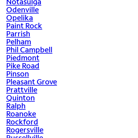
Notasulga
Odenville
Opelika
Paint Rock
Parrish
Pelham
Phil Campbell
Piedmont
Pike Road
Pinson
Pleasant Grove
Prattville
Quinton
Ralph
Roanoke
Rockford
Rogersville
Russellville