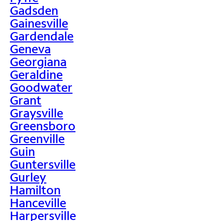
Gadsden
Gainesville
Gardendale
Geneva
Georgiana
Geraldine
Goodwater
Grant
Graysville
Greensboro
Greenville
Guin
Guntersville
Gurley
Hamilton
Hanceville
Harpersville