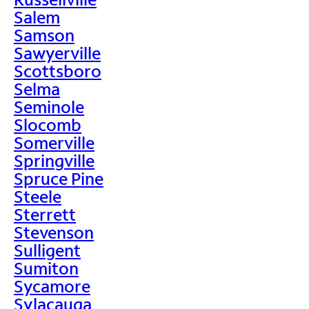
Salem
Samson
Sawyerville
Scottsboro
Selma
Seminole
Slocomb
Somerville
Springville
Spruce Pine
Steele
Sterrett
Stevenson
Sulligent
Sumiton
Sycamore
Sylacauga