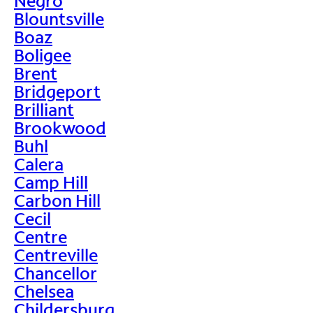
Negro
Blountsville
Boaz
Boligee
Brent
Bridgeport
Brilliant
Brookwood
Buhl
Calera
Camp Hill
Carbon Hill
Cecil
Centre
Centreville
Chancellor
Chelsea
Childersburg