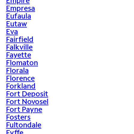
Empire
Empresa
Eufaula
Eutaw
Eva
Fairfield
Falkville
Fayette
Flomaton
Florala
Florence
Forkland
Fort Deposit
Fort Novosel
Fort Payne
Fosters
Fultondale
Fyffe