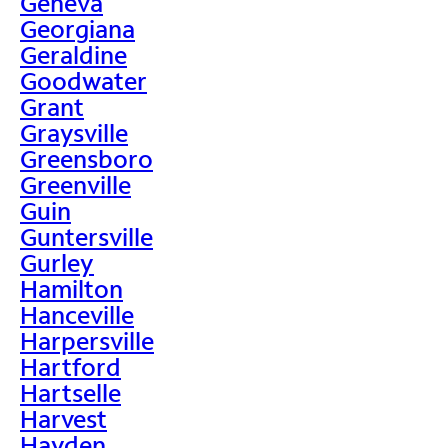
Geneva
Georgiana
Geraldine
Goodwater
Grant
Graysville
Greensboro
Greenville
Guin
Guntersville
Gurley
Hamilton
Hanceville
Harpersville
Hartford
Hartselle
Harvest
Hayden