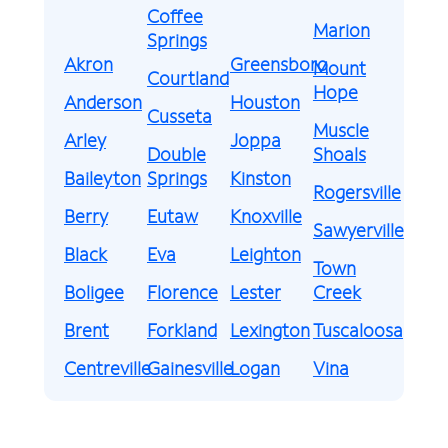
Coffee
Marion
Springs
Akron
Greensboro
Mount
Courtland
Hope
Anderson
Houston
Cusseta
Muscle
Arley
Joppa
Double
Shoals
Baileyton
Springs
Kinston
Rogersville
Berry
Eutaw
Knoxville
Sawyerville
Black
Eva
Leighton
Town
Boligee
Florence
Lester
Creek
Brent
Forkland
Lexington
Tuscaloosa
Centreville
Gainesville
Logan
Vina