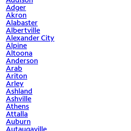
Adger
Akron
Alabaster
Albertville
Alexander City
Alpine
Altoona
Anderson
Arab
Ariton
Arley
Ashland
Ashville
Athens
Attalla
Auburn
Autaugaville