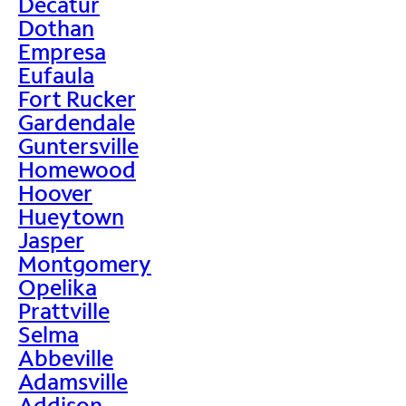
Decatur
Dothan
Empresa
Eufaula
Fort Rucker
Gardendale
Guntersville
Homewood
Hoover
Hueytown
Jasper
Montgomery
Opelika
Prattville
Selma
Abbeville
Adamsville
Addison