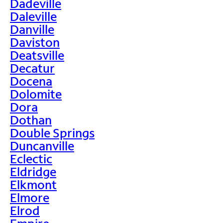
Dadeville
Daleville
Danville
Daviston
Deatsville
Decatur
Docena
Dolomite
Dora
Dothan
Double Springs
Duncanville
Eclectic
Eldridge
Elkmont
Elmore
Elrod