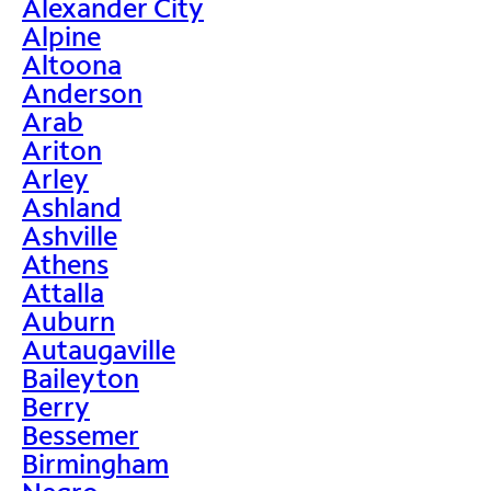
Alexander City
Alpine
Altoona
Anderson
Arab
Ariton
Arley
Ashland
Ashville
Athens
Attalla
Auburn
Autaugaville
Baileyton
Berry
Bessemer
Birmingham