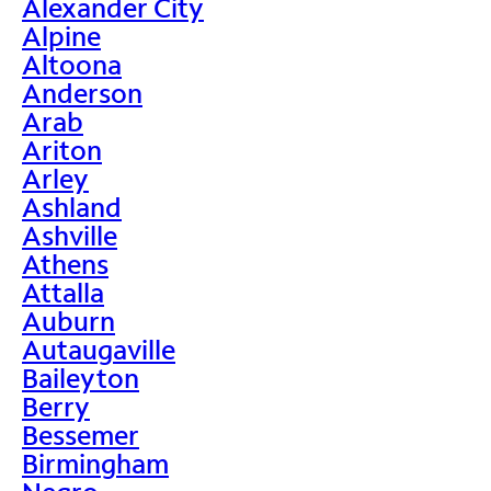
Alexander City
Alpine
Altoona
Anderson
Arab
Ariton
Arley
Ashland
Ashville
Athens
Attalla
Auburn
Autaugaville
Baileyton
Berry
Bessemer
Birmingham