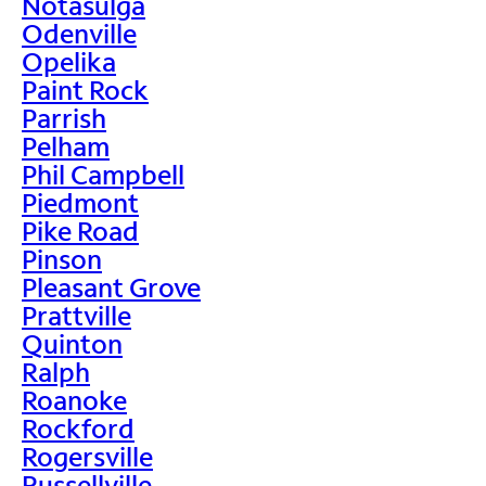
Notasulga
Odenville
Opelika
Paint Rock
Parrish
Pelham
Phil Campbell
Piedmont
Pike Road
Pinson
Pleasant Grove
Prattville
Quinton
Ralph
Roanoke
Rockford
Rogersville
Russellville