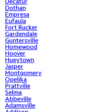
Decatur
Dothan
Empresa
Eufaula
Fort Rucker
Gardendale
Guntersville
Homewood
Hoover
Hueytown
Jasper
Montgomery
Opelika
Prattville
Selma
Abbeville
Adamsville
Addison