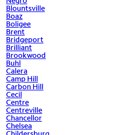
Negro
Blountsville
Boaz
Boligee
Brent
Bridgeport
Brilliant
Brookwood
Buhl
Calera
Camp Hill
Carbon Hill
Cecil
Centre
Centreville
Chancellor
Chelsea
Childersburg