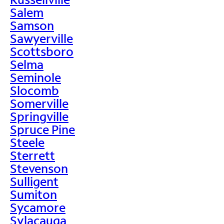
Salem
Samson
Sawyerville
Scottsboro
Selma
Seminole
Slocomb
Somerville
Springville
Spruce Pine
Steele
Sterrett
Stevenson
Sulligent
Sumiton
Sycamore
Sylacauga