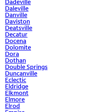
Dadeville
Daleville
Danville
Daviston
Deatsville
Decatur
Docena
Dolomite
Dora
Dothan
Double Springs
Duncanville
Eclectic
Eldridge
Elkmont
Elmore
Elrod