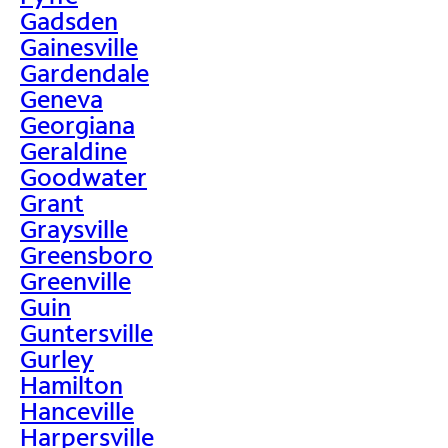
Gadsden
Gainesville
Gardendale
Geneva
Georgiana
Geraldine
Goodwater
Grant
Graysville
Greensboro
Greenville
Guin
Guntersville
Gurley
Hamilton
Hanceville
Harpersville