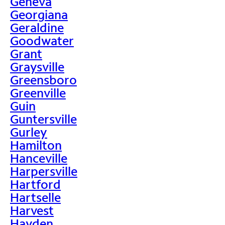
Geneva
Georgiana
Geraldine
Goodwater
Grant
Graysville
Greensboro
Greenville
Guin
Guntersville
Gurley
Hamilton
Hanceville
Harpersville
Hartford
Hartselle
Harvest
Hayden