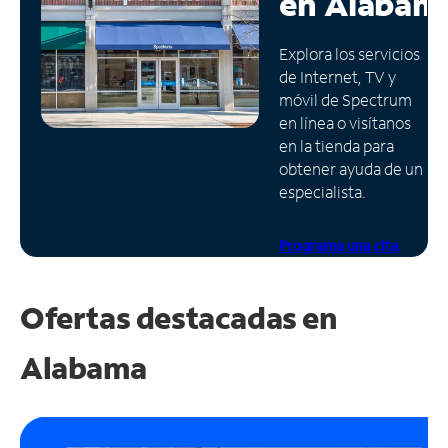
en
Alabam
Administrar
Explora los servicios
cuenta
de Internet, TV y
Encuentra
móvil de Spectrum
una
en línea o visítanos
tienda
en la tienda para
obtener ayuda de un
especialista.
Programa una cita
Ofertas destacadas en
Alabama