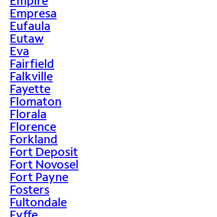
Empire
Empresa
Eufaula
Eutaw
Eva
Fairfield
Falkville
Fayette
Flomaton
Florala
Florence
Forkland
Fort Deposit
Fort Novosel
Fort Payne
Fosters
Fultondale
Fyffe