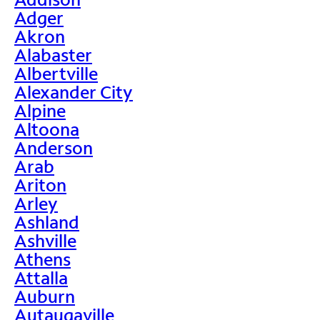
Adger
Akron
Alabaster
Albertville
Alexander City
Alpine
Altoona
Anderson
Arab
Ariton
Arley
Ashland
Ashville
Athens
Attalla
Auburn
Autaugaville