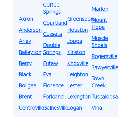
Coffee
Marion
Springs
Akron
Greensboro
Mount
Courtland
Hope
Anderson
Houston
Cusseta
Muscle
Arley
Joppa
Double
Shoals
Baileyton
Springs
Kinston
Rogersville
Berry
Eutaw
Knoxville
Sawyerville
Black
Eva
Leighton
Town
Boligee
Florence
Lester
Creek
Brent
Forkland
Lexington
Tuscaloosa
Centreville
Gainesville
Logan
Vina