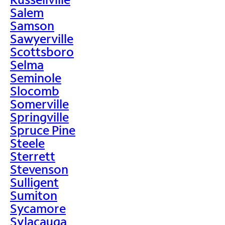
Salem
Samson
Sawyerville
Scottsboro
Selma
Seminole
Slocomb
Somerville
Springville
Spruce Pine
Steele
Sterrett
Stevenson
Sulligent
Sumiton
Sycamore
Sylacauga