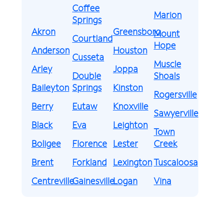
Coffee
Marion
Springs
Akron
Greensboro
Mount
Courtland
Hope
Anderson
Houston
Cusseta
Muscle
Arley
Joppa
Double
Shoals
Baileyton
Springs
Kinston
Rogersville
Berry
Eutaw
Knoxville
Sawyerville
Black
Eva
Leighton
Town
Boligee
Florence
Lester
Creek
Brent
Forkland
Lexington
Tuscaloosa
Centreville
Gainesville
Logan
Vina