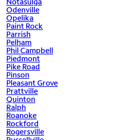
Notasulga
Odenville
Opelika
Paint Rock
Parrish
Pelham
Phil Campbell
Piedmont
Pike Road
Pinson
Pleasant Grove
Prattville
Quinton
Ralph
Roanoke
Rockford
Rogersville
Russellville