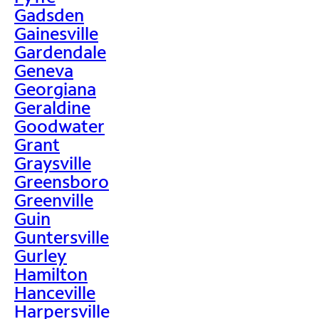
Gadsden
Gainesville
Gardendale
Geneva
Georgiana
Geraldine
Goodwater
Grant
Graysville
Greensboro
Greenville
Guin
Guntersville
Gurley
Hamilton
Hanceville
Harpersville