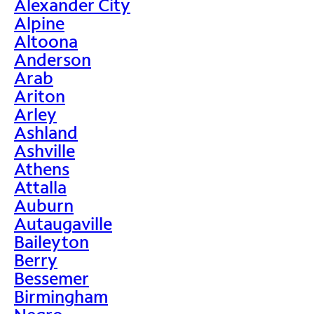
Alexander City
Alpine
Altoona
Anderson
Arab
Ariton
Arley
Ashland
Ashville
Athens
Attalla
Auburn
Autaugaville
Baileyton
Berry
Bessemer
Birmingham