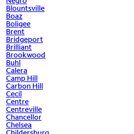
Negro
Blountsville
Boaz
Boligee
Brent
Bridgeport
Brilliant
Brookwood
Buhl
Calera
Camp Hill
Carbon Hill
Cecil
Centre
Centreville
Chancellor
Chelsea
Childersburg