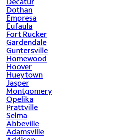
Decatur
Dothan
Empresa
Eufaula
Fort Rucker
Gardendale
Guntersville
Homewood
Hoover
Hueytown
Jasper
Montgomery
Opelika
Prattville
Selma
Abbeville
Adamsville
Addison