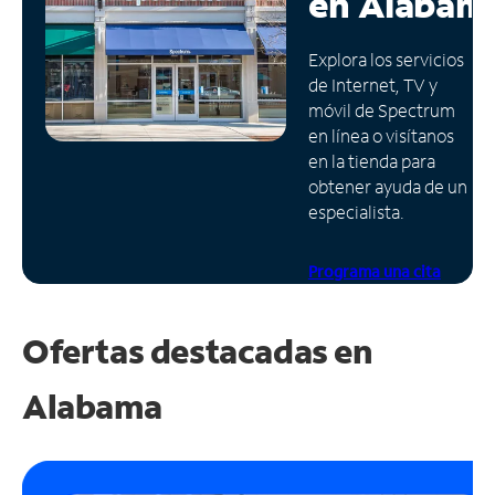
en
Alabam
Administrar
Explora los servicios
cuenta
de Internet, TV y
Encuentra
móvil de Spectrum
una
en línea o visítanos
tienda
en la tienda para
obtener ayuda de un
especialista.
Programa una cita
Ofertas destacadas en
Alabama