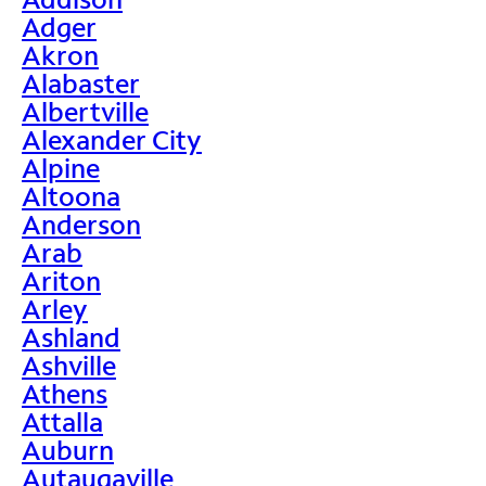
Adger
Akron
Alabaster
Albertville
Alexander City
Alpine
Altoona
Anderson
Arab
Ariton
Arley
Ashland
Ashville
Athens
Attalla
Auburn
Autaugaville