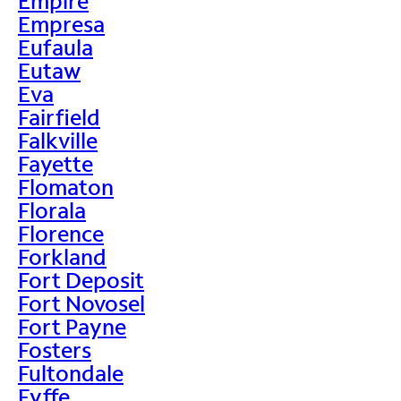
Empire
Empresa
Eufaula
Eutaw
Eva
Fairfield
Falkville
Fayette
Flomaton
Florala
Florence
Forkland
Fort Deposit
Fort Novosel
Fort Payne
Fosters
Fultondale
Fyffe