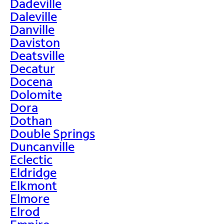
Dadeville
Daleville
Danville
Daviston
Deatsville
Decatur
Docena
Dolomite
Dora
Dothan
Double Springs
Duncanville
Eclectic
Eldridge
Elkmont
Elmore
Elrod