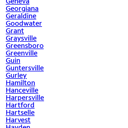
Geneva
Georgiana
Geraldine
Goodwater
Grant
Graysville
Greensboro
Greenville
Guin
Guntersville
Gurley
Hamilton
Hanceville
Harpersville
Hartford
Hartselle
Harvest
Hayden