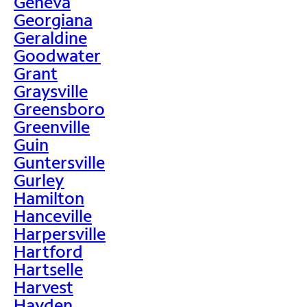
Geneva
Georgiana
Geraldine
Goodwater
Grant
Graysville
Greensboro
Greenville
Guin
Guntersville
Gurley
Hamilton
Hanceville
Harpersville
Hartford
Hartselle
Harvest
Hayden