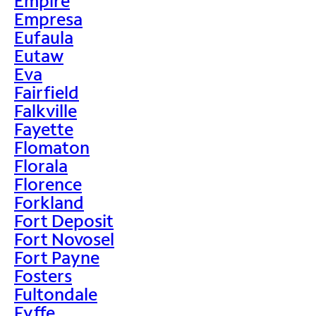
Empire
Empresa
Eufaula
Eutaw
Eva
Fairfield
Falkville
Fayette
Flomaton
Florala
Florence
Forkland
Fort Deposit
Fort Novosel
Fort Payne
Fosters
Fultondale
Fyffe