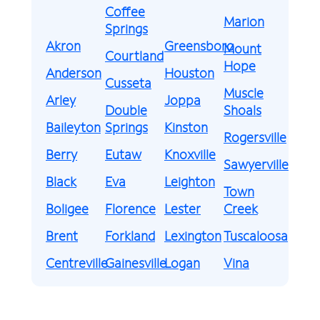
Coffee
Marion
Springs
Akron
Greensboro
Mount
Courtland
Hope
Anderson
Houston
Cusseta
Muscle
Arley
Joppa
Double
Shoals
Baileyton
Springs
Kinston
Rogersville
Berry
Eutaw
Knoxville
Sawyerville
Black
Eva
Leighton
Town
Boligee
Florence
Lester
Creek
Brent
Forkland
Lexington
Tuscaloosa
Centreville
Gainesville
Logan
Vina