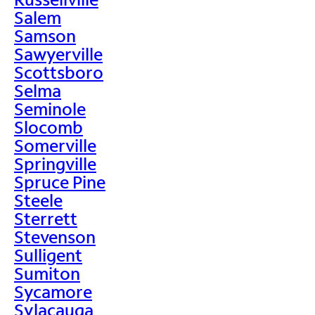
Salem
Samson
Sawyerville
Scottsboro
Selma
Seminole
Slocomb
Somerville
Springville
Spruce Pine
Steele
Sterrett
Stevenson
Sulligent
Sumiton
Sycamore
Sylacauga