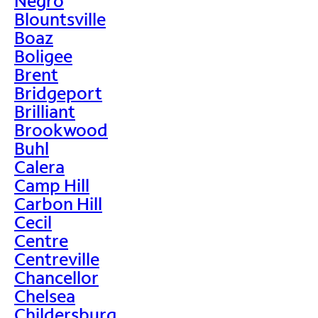
Negro
Blountsville
Boaz
Boligee
Brent
Bridgeport
Brilliant
Brookwood
Buhl
Calera
Camp Hill
Carbon Hill
Cecil
Centre
Centreville
Chancellor
Chelsea
Childersburg