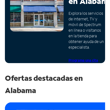
en
Alabam
Administrar
Explora los servicios
cuenta
de Internet, TV y
Encuentra
móvil de Spectrum
una
en línea o visítanos
tienda
en la tienda para
obtener ayuda de un
especialista.
Programa una cita
Ofertas destacadas en
Alabama