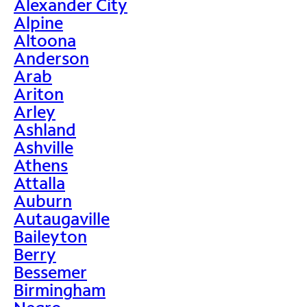
Alexander City
Alpine
Altoona
Anderson
Arab
Ariton
Arley
Ashland
Ashville
Athens
Attalla
Auburn
Autaugaville
Baileyton
Berry
Bessemer
Birmingham