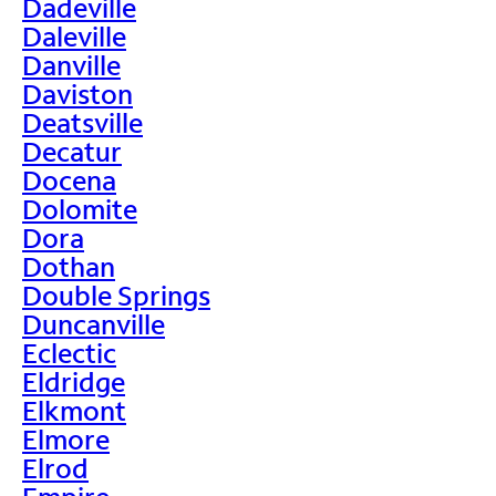
Dadeville
Daleville
Danville
Daviston
Deatsville
Decatur
Docena
Dolomite
Dora
Dothan
Double Springs
Duncanville
Eclectic
Eldridge
Elkmont
Elmore
Elrod