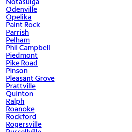
Notasulga
Odenville
Opelika
Paint Rock
Parrish
Pelham
Phil Campbell
Piedmont
Pike Road
Pinson
Pleasant Grove
Prattville
Quinton
Ralph
Roanoke
Rockford
Rogersville
Russellville