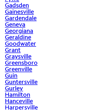
Gadsden
Gainesville
Gardendale
Geneva
Georgiana
Geraldine
Goodwater
Grant
Graysville
Greensboro
Greenville
Guin
Guntersville
Gurley
Hamilton
Hanceville
Harpersville