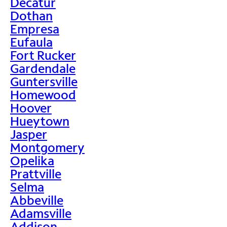
Decatur
Dothan
Empresa
Eufaula
Fort Rucker
Gardendale
Guntersville
Homewood
Hoover
Hueytown
Jasper
Montgomery
Opelika
Prattville
Selma
Abbeville
Adamsville
Addison