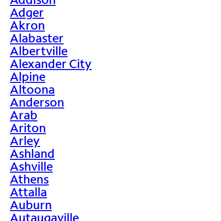
Adger
Akron
Alabaster
Albertville
Alexander City
Alpine
Altoona
Anderson
Arab
Ariton
Arley
Ashland
Ashville
Athens
Attalla
Auburn
Autaugaville