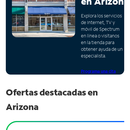
en
Arizona
Administrar
Explora los servicios
cuenta
de Internet, TV y
Encuentra
móvil de Spectrum
una
en línea o visítanos
tienda
en la tienda para
obtener ayuda de un
especialista.
Programa una cita
Ofertas destacadas en
Arizona