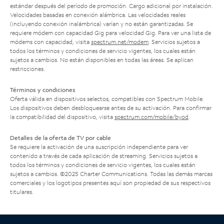
estándar después del período de promoción. Cargo adicional por instalación.
Velocidades basadas en conexión alámbrica. Las velocidades reales
(incluyendo conexión inalámbrica) varían y no están garantizadas. Se
requiere módem con capacidad Gig para velocidad Gig. Para ver una lista de
módems con capacidad, visita
spectrum.net/modem
. Servicios sujetos a
todos los términos y condiciones de servicio vigentes, los cuales están
sujetos a cambios. No están disponibles en todas las áreas. Se aplican
restricciones.
Términos y condiciones
Oferta válida en dispositivos selectos, compatibles con Spectrum Mobile.
Los dispositivos deben desbloquearse antes de su activación. Para confirmar
la compatibilidad del dispositivo, visita
spectrum.com/mobile/byod
.
Detalles de la oferta de TV por cable
Se requiere la activación de una suscripción independiente para ver
contenido a través de cada aplicación de streaming. Servicios sujetos a
todos los términos y condiciones de servicio vigentes, los cuales están
sujetos a cambios. ©2025 Charter Communications. Todas las demás marcas
comerciales y los logotipos presentes aquí son propiedad de sus respectivos
titulares.