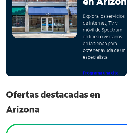
en
Arizona
Administrar
Explora los servicios
cuenta
de Internet, TV y
Encuentra
móvil de Spectrum
una
en línea o visítanos
tienda
en la tienda para
obtener ayuda de un
especialista.
Programa una cita
Ofertas destacadas en
Arizona