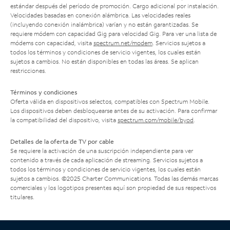
estándar después del período de promoción. Cargo adicional por instalación.
Velocidades basadas en conexión alámbrica. Las velocidades reales
(incluyendo conexión inalámbrica) varían y no están garantizadas. Se
requiere módem con capacidad Gig para velocidad Gig. Para ver una lista de
módems con capacidad, visita
spectrum.net/modem
. Servicios sujetos a
todos los términos y condiciones de servicio vigentes, los cuales están
sujetos a cambios. No están disponibles en todas las áreas. Se aplican
restricciones.
Términos y condiciones
Oferta válida en dispositivos selectos, compatibles con Spectrum Mobile.
Los dispositivos deben desbloquearse antes de su activación. Para confirmar
la compatibilidad del dispositivo, visita
spectrum.com/mobile/byod
.
Detalles de la oferta de TV por cable
Se requiere la activación de una suscripción independiente para ver
contenido a través de cada aplicación de streaming. Servicios sujetos a
todos los términos y condiciones de servicio vigentes, los cuales están
sujetos a cambios. ©2025 Charter Communications. Todas las demás marcas
comerciales y los logotipos presentes aquí son propiedad de sus respectivos
titulares.