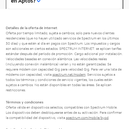
en Aptos?
Detalles de la oferta de Internet
Oferta por tiempo limitado; sujeta a cambios; solo para nuevos clientes
residenciales (que no hayan utilizado servicios de Spectrum en los últimos
30 días) y que estén al día en pagos con Spectrum. Los impuestos y cargos
son adicionales en ciertos estados. SPECTRUM INTERNET: se aplican tarifas
estándar después del período de promoción. Cargo adicional por instalación.
Velocidades basadas en conexión alámbrica. Las velocidades reales
(incluyendo conexión inalámbrica) varían y no están garantizadas. Se
requiere módem con capacidad Gig para velocidad Gig. Para ver una lista de
módems con capacidad, visita
spectrum.net/modem
. Servicios sujetos a
todos los términos y condiciones de servicio vigentes, los cuales están
sujetos a cambios. No están disponibles en todas las áreas. Se aplican
restricciones.
Términos y condiciones
Oferta válida en dispositivos selectos, compatibles con Spectrum Mobile.
Los dispositivos deben desbloquearse antes de su activación. Para confirmar
la compatibilidad del dispositivo, visita
spectrum.com/mobile/byod
.