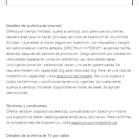
Detalles de la oferta de Internet
Oferta por tiempo limitado; sujeta a cambios; solo para nuevos clientes
residenciales (que no hayan utilizado servicios de Spectrum en los últimos
30 días) y que estén al día en pagos con Spectrum. Los impuestos y cargos
son adicionales en ciertos estados. SPECTRUM INTERNET: se aplican tarifas
estándar después del período de promoción. Cargo adicional por instalación.
Velocidades basadas en conexión alámbrica. Las velocidades reales
(incluyendo conexión inalámbrica) varían y no están garantizadas. Se
requiere módem con capacidad Gig para velocidad Gig. Para ver una lista de
módems con capacidad, visita
spectrum.net/modem
. Servicios sujetos a
todos los términos y condiciones de servicio vigentes, los cuales están
sujetos a cambios. No están disponibles en todas las áreas. Se aplican
restricciones.
Términos y condiciones
Oferta válida en dispositivos selectos, compatibles con Spectrum Mobile.
Los dispositivos deben desbloquearse antes de su activación. Para confirmar
la compatibilidad del dispositivo, visita
spectrum.com/mobile/byod
.
Detalles de la oferta de TV por cable