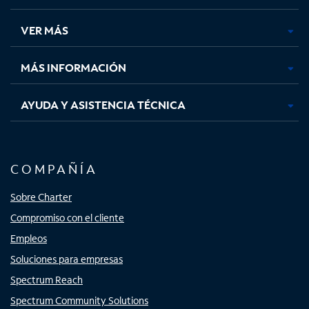
en
en
en
en
una
una
una
una
VER MÁS
pestaña
pestaña
pestaña
pestaña
nueva
nueva
nueva
nueva
MÁS INFORMACIÓN
AYUDA Y ASISTENCIA TÉCNICA
COMPAÑÍA
Sobre Charter
Compromiso con el cliente
Empleos
Soluciones para empresas
Spectrum Reach
Spectrum Community Solutions