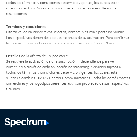
todos los términos y condiciones de servicio vigentes, los cuales están
sujetos a cambios. No están disponibles en todas las áreas. Se aplican
restricciones.
Términos y condiciones
Oferta válida en dispositivos selectos, compatibles con Spectrum Mobile.
Los dispositivos deben desbloquearse antes de su activación. Para confirmar
la compatibilidad del dispositivo, visita
spectrum.com/mobile/byod
.
Detalles de la oferta de TV por cable
Se requiere la activación de una suscripción independiente para ver
contenido a través de cada aplicación de streaming. Servicios sujetos a
todos los términos y condiciones de servicio vigentes, los cuales están
sujetos a cambios. ©2025 Charter Communications. Todas las demás marcas
comerciales y los logotipos presentes aquí son propiedad de sus respectivos
titulares.