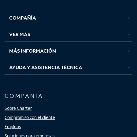
Facebook,
Instagram,
Youtube,
X,
se
se
se
se
COMPAÑÍA
abre
abre
abre
abre
en
en
en
en
una
una
una
una
VER MÁS
pestaña
pestaña
pestaña
pestaña
nueva
nueva
nueva
nueva
MÁS INFORMACIÓN
AYUDA Y ASISTENCIA TÉCNICA
COMPAÑÍA
Sobre Charter
Compromiso con el cliente
Empleos
Soluciones para empresas