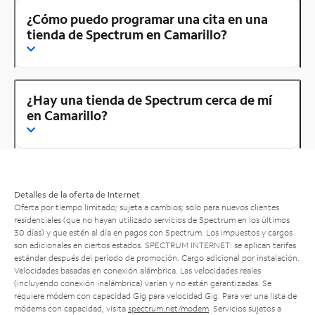
¿Cómo puedo programar una cita en una
tienda de Spectrum en Camarillo?
¿Hay una tienda de Spectrum cerca de mí
en Camarillo?
Detalles de la oferta de Internet
Oferta por tiempo limitado; sujeta a cambios; solo para nuevos clientes
residenciales (que no hayan utilizado servicios de Spectrum en los últimos
30 días) y que estén al día en pagos con Spectrum. Los impuestos y cargos
son adicionales en ciertos estados. SPECTRUM INTERNET: se aplican tarifas
estándar después del período de promoción. Cargo adicional por instalación.
Velocidades basadas en conexión alámbrica. Las velocidades reales
(incluyendo conexión inalámbrica) varían y no están garantizadas. Se
requiere módem con capacidad Gig para velocidad Gig. Para ver una lista de
módems con capacidad, visita
spectrum.net/modem
. Servicios sujetos a