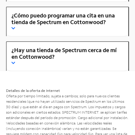
¿Cómo puedo programar una cita en una
tienda de Spectrum en Cottonwood?
¿Hay una tienda de Spectrum cerca de mí
en Cottonwood?
Detalles de la oferta de Internet
Oferta por tiempo limitado; sujeta a cambios; solo para nuevos clientes
residenciales (que no hayan utilizado servicios de Spectrum en los últimos
30 días) y que estén al día en pagos con Spectrum. Los impuestos y cargos
son adicionales en ciertos estados. SPECTRUM INTERNET: se aplican tarifas
estándar después del período de promoción. Cargo adicional por instalación.
Velocidades basadas en conexión alámbrica. Las velocidades reales
(incluyendo conexión inalámbrica) varían y no están garantizadas. Se
requiere módem con capacidad Gig para velocidad Gig. Para ver una lista de