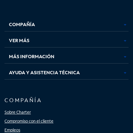
Facebook,
Instagram,
Youtube,
X,
se
se
se
se
COMPAÑÍA
abre
abre
abre
abre
en
en
en
en
una
una
una
una
VER MÁS
pestaña
pestaña
pestaña
pestaña
nueva
nueva
nueva
nueva
MÁS INFORMACIÓN
AYUDA Y ASISTENCIA TÉCNICA
COMPAÑÍA
Sobre Charter
Compromiso con el cliente
Empleos