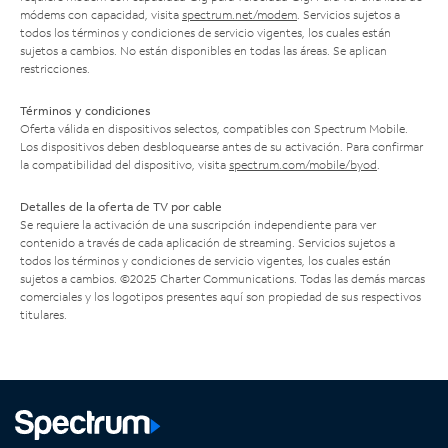
módems con capacidad, visita
spectrum.net/modem
. Servicios sujetos a
todos los términos y condiciones de servicio vigentes, los cuales están
sujetos a cambios. No están disponibles en todas las áreas. Se aplican
restricciones.
Términos y condiciones
Oferta válida en dispositivos selectos, compatibles con Spectrum Mobile.
Los dispositivos deben desbloquearse antes de su activación. Para confirmar
la compatibilidad del dispositivo, visita
spectrum.com/mobile/byod
.
Detalles de la oferta de TV por cable
Se requiere la activación de una suscripción independiente para ver
contenido a través de cada aplicación de streaming. Servicios sujetos a
todos los términos y condiciones de servicio vigentes, los cuales están
sujetos a cambios. ©2025 Charter Communications. Todas las demás marcas
comerciales y los logotipos presentes aquí son propiedad de sus respectivos
titulares.