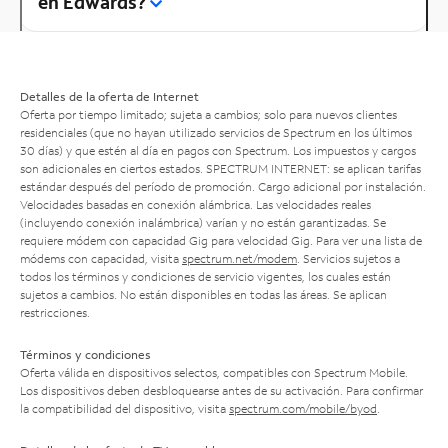
en Edwards?
Detalles de la oferta de Internet
Oferta por tiempo limitado; sujeta a cambios; solo para nuevos clientes
residenciales (que no hayan utilizado servicios de Spectrum en los últimos
30 días) y que estén al día en pagos con Spectrum. Los impuestos y cargos
son adicionales en ciertos estados. SPECTRUM INTERNET: se aplican tarifas
estándar después del período de promoción. Cargo adicional por instalación.
Velocidades basadas en conexión alámbrica. Las velocidades reales
(incluyendo conexión inalámbrica) varían y no están garantizadas. Se
requiere módem con capacidad Gig para velocidad Gig. Para ver una lista de
módems con capacidad, visita
spectrum.net/modem
. Servicios sujetos a
todos los términos y condiciones de servicio vigentes, los cuales están
sujetos a cambios. No están disponibles en todas las áreas. Se aplican
restricciones.
Términos y condiciones
Oferta válida en dispositivos selectos, compatibles con Spectrum Mobile.
Los dispositivos deben desbloquearse antes de su activación. Para confirmar
la compatibilidad del dispositivo, visita
spectrum.com/mobile/byod
.