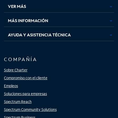
una
una
una
una
VER MÁS
pestaña
pestaña
pestaña
pestaña
nueva
nueva
nueva
nueva
MÁS INFORMACIÓN
AYUDA Y ASISTENCIA TÉCNICA
COMPAÑÍA
Sobre Charter
Compromiso con el cliente
Empleos
Soluciones para empresas
Spectrum Reach
Spectrum Community Solutions
Spectrum Business