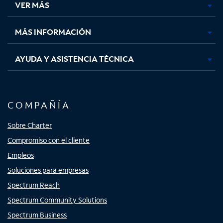
VER MÁS
pestaña
pestaña
pestaña
pestaña
nueva
nueva
nueva
nueva
MÁS INFORMACIÓN
AYUDA Y ASISTENCIA TÉCNICA
COMPAÑÍA
Sobre Charter
Compromiso con el cliente
Empleos
Soluciones para empresas
Spectrum Reach
Spectrum Community Solutions
Spectrum Business