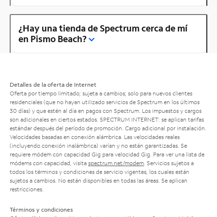
¿Hay una tienda de Spectrum cerca de mí
en Pismo Beach?
Detalles de la oferta de Internet
Oferta por tiempo limitado; sujeta a cambios; solo para nuevos clientes
residenciales (que no hayan utilizado servicios de Spectrum en los últimos
30 días) y que estén al día en pagos con Spectrum. Los impuestos y cargos
son adicionales en ciertos estados. SPECTRUM INTERNET: se aplican tarifas
estándar después del período de promoción. Cargo adicional por instalación.
Velocidades basadas en conexión alámbrica. Las velocidades reales
(incluyendo conexión inalámbrica) varían y no están garantizadas. Se
requiere módem con capacidad Gig para velocidad Gig. Para ver una lista de
módems con capacidad, visita
spectrum.net/modem
. Servicios sujetos a
todos los términos y condiciones de servicio vigentes, los cuales están
sujetos a cambios. No están disponibles en todas las áreas. Se aplican
restricciones.
Términos y condiciones