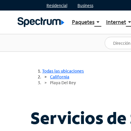
Residencial
Business
Paquetes
Internet
arrow_drop_down
arrow_drop
Ver paquetes
Spectr
Spectrum One
Planes
Mejores ofertas
Spectr
Ofertas en tu área
Intern
Todas las ubicaciones
California
Playa Del Rey
Servicios de