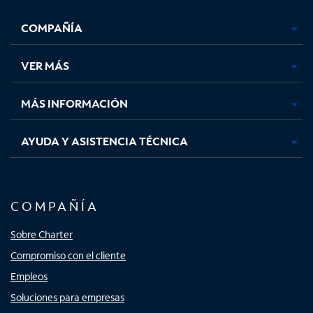
se
se
se
se
COMPAÑÍA
abre
abre
abre
abre
en
en
en
en
una
una
una
una
VER MÁS
pestaña
pestaña
pestaña
pestaña
nueva
nueva
nueva
nueva
MÁS INFORMACIÓN
AYUDA Y ASISTENCIA TÉCNICA
COMPAÑÍA
Sobre Charter
Compromiso con el cliente
Empleos
Soluciones para empresas