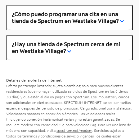
¿Cómo puedo programar una cita en una
tienda de Spectrum en Westlake Village?
¿Hay una tienda de Spectrum cerca de mí
en Westlake Village?
Detalles de la oferta de Internet
Oferta por tiempo limitado; sujeta a cambios; solo para nuevos clientes
residenciales (que no hayan utilizado servicios de Spectrum en los últimos
30 días) y que estén al día en pagos con Spectrum. Los impuestos y cargos
son adicionales en ciertos estados. SPECTRUM INTERNET: se aplican tarifas
estándar después del período de promoción. Cargo adicional por instalación.
Velocidades basadas en conexión alámbrica. Las velocidades reales
(incluyendo conexión inalámbrica) varían y no están garantizadas. Se
requiere módem con capacidad Gig para velocidad Gig. Para ver una lista de
módems con capacidad, visita
spectrum.net/modem
. Servicios sujetos a
todos los términos y condiciones de servicio vigentes, los cuales están