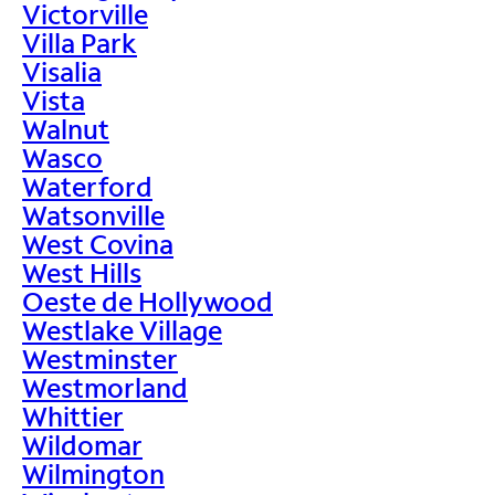
Victorville
Villa Park
Visalia
Vista
Walnut
Wasco
Waterford
Watsonville
West Covina
West Hills
Oeste de Hollywood
Westlake Village
Westminster
Westmorland
Whittier
Wildomar
Wilmington