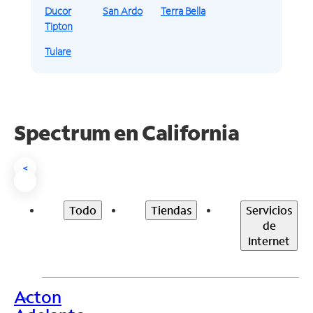
Ducor
San Ardo
Terra Bella
Tipton
Tulare
Spectrum en
California
<
Todo
Tiendas
Servicios
de
Internet
Acton
>