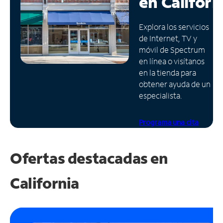
en
Californ
Administrar
Explora los servicios
cuenta
de Internet, TV y
Encuentra
móvil de Spectrum
una
en línea o visítanos
tienda
en la tienda para
obtener ayuda de un
especialista.
Programa una cita
Ofertas destacadas en
California