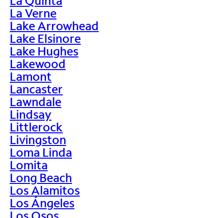
La Quinta
La Verne
Lake Arrowhead
Lake Elsinore
Lake Hughes
Lakewood
Lamont
Lancaster
Lawndale
Lindsay
Littlerock
Livingston
Loma Linda
Lomita
Long Beach
Los Alamitos
Los Ángeles
Los Osos