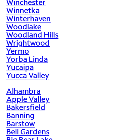
Winchester
Winnetka
Winterhaven
Woodlake
Woodland Hills
Wrightwood
Yermo
Yorba Linda
Yucaipa
Yucca Valley
Alhambra
Apple Valley
Bakersfield
Banning
Barstow
Bell Gardens
Big Bear Lake