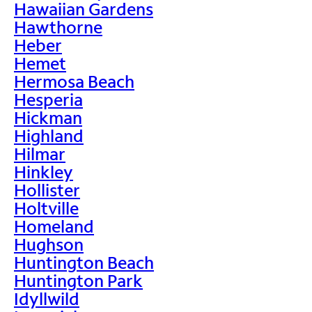
Hawaiian Gardens
Hawthorne
Heber
Hemet
Hermosa Beach
Hesperia
Hickman
Highland
Hilmar
Hinkley
Hollister
Holtville
Homeland
Hughson
Huntington Beach
Huntington Park
Idyllwild