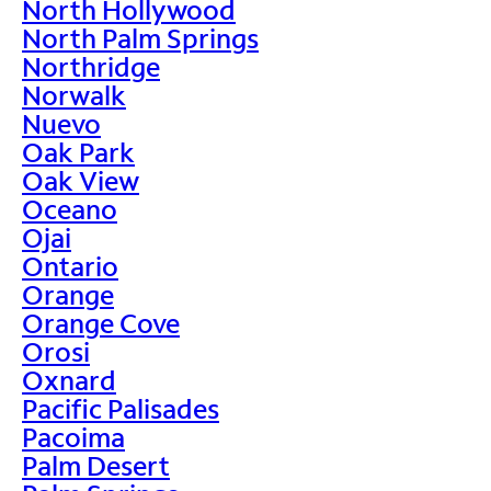
North Hollywood
North Palm Springs
Northridge
Norwalk
Nuevo
Oak Park
Oak View
Oceano
Ojai
Ontario
Orange
Orange Cove
Orosi
Oxnard
Pacific Palisades
Pacoima
Palm Desert