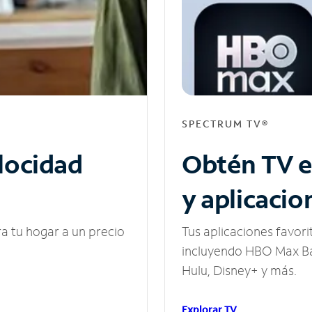
SPECTRUM TV®
elocidad
Obtén TV e
y aplicacio
ra tu hogar a un precio
Tus aplicaciones favori
incluyendo HBO Max Ba
Hulu, Disney+ y más.
Explorar TV