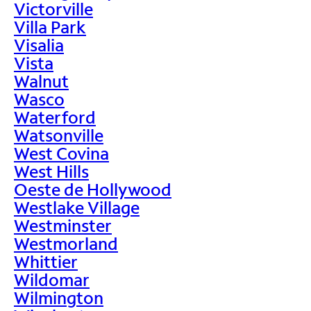
Victorville
Villa Park
Visalia
Vista
Walnut
Wasco
Waterford
Watsonville
West Covina
West Hills
Oeste de Hollywood
Westlake Village
Westminster
Westmorland
Whittier
Wildomar
Wilmington