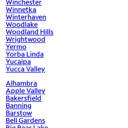
Winchester
Winnetka
Winterhaven
Woodlake
Woodland Hills
Wrightwood
Yermo
Yorba Linda
Yucaipa
Yucca Valley
Alhambra
Apple Valley
Bakersfield
Banning
Barstow
Bell Gardens
Big Bear Lake