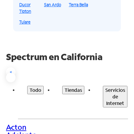
Ducor
San Ardo
Terra Bella
Tipton
Tulare
Spectrum en
California
<
Todo
Tiendas
Servicios
de
Internet
Acton
>