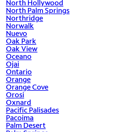
North Hollywood
North Palm Springs
Northridge
Norwalk
Nuevo
Oak Park
Oak View
Oceano
Ojai
Ontario
Orange
Orange Cove
Orosi
Oxnard
Pacific Palisades
Pacoima
Palm Desert