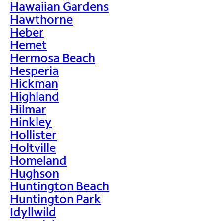
Hawaiian Gardens
Hawthorne
Heber
Hemet
Hermosa Beach
Hesperia
Hickman
Highland
Hilmar
Hinkley
Hollister
Holtville
Homeland
Hughson
Huntington Beach
Huntington Park
Idyllwild