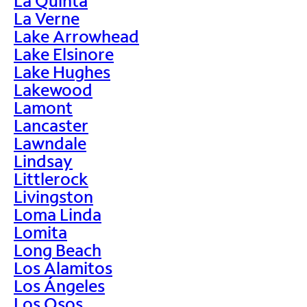
La Quinta
La Verne
Lake Arrowhead
Lake Elsinore
Lake Hughes
Lakewood
Lamont
Lancaster
Lawndale
Lindsay
Littlerock
Livingston
Loma Linda
Lomita
Long Beach
Los Alamitos
Los Ángeles
Los Osos