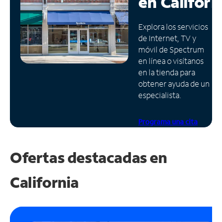
en
Californ
Administrar
Explora los servicios
cuenta
de Internet, TV y
Encuentra
móvil de Spectrum
una
en línea o visítanos
tienda
en la tienda para
obtener ayuda de un
especialista.
Programa una cita
Ofertas destacadas en
California