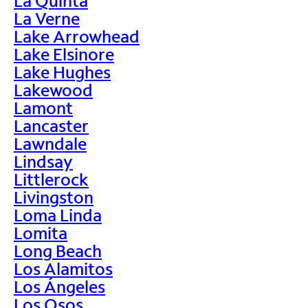
La Quinta
La Verne
Lake Arrowhead
Lake Elsinore
Lake Hughes
Lakewood
Lamont
Lancaster
Lawndale
Lindsay
Littlerock
Livingston
Loma Linda
Lomita
Long Beach
Los Alamitos
Los Ángeles
Los Osos