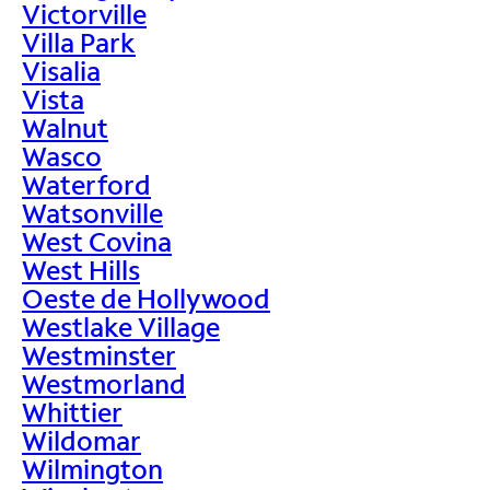
Victorville
Villa Park
Visalia
Vista
Walnut
Wasco
Waterford
Watsonville
West Covina
West Hills
Oeste de Hollywood
Westlake Village
Westminster
Westmorland
Whittier
Wildomar
Wilmington