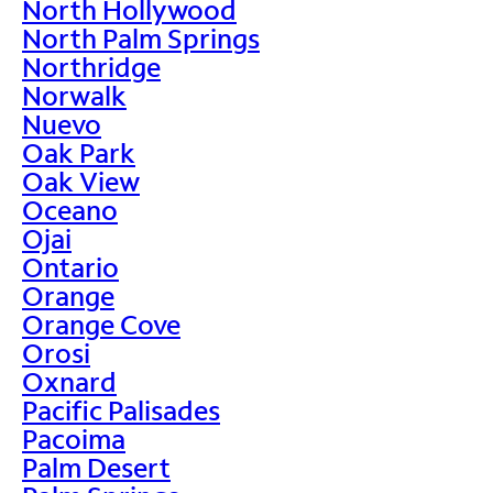
North Hollywood
North Palm Springs
Northridge
Norwalk
Nuevo
Oak Park
Oak View
Oceano
Ojai
Ontario
Orange
Orange Cove
Orosi
Oxnard
Pacific Palisades
Pacoima
Palm Desert