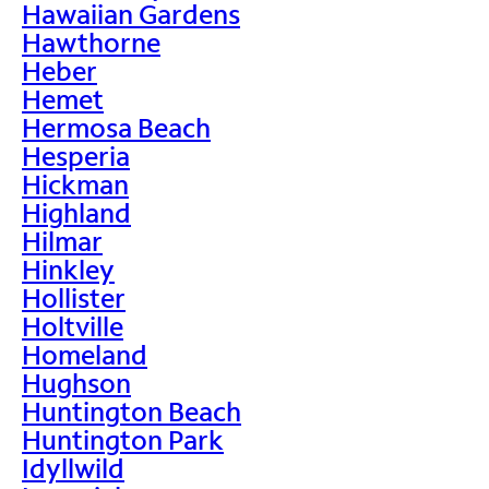
Hawaiian Gardens
Hawthorne
Heber
Hemet
Hermosa Beach
Hesperia
Hickman
Highland
Hilmar
Hinkley
Hollister
Holtville
Homeland
Hughson
Huntington Beach
Huntington Park
Idyllwild