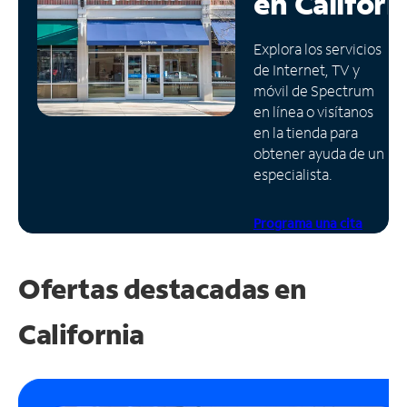
en
Californ
Administrar
Explora los servicios
cuenta
de Internet, TV y
Encuentra
móvil de Spectrum
una
en línea o visítanos
tienda
en la tienda para
obtener ayuda de un
especialista.
Programa una cita
Ofertas destacadas en
California