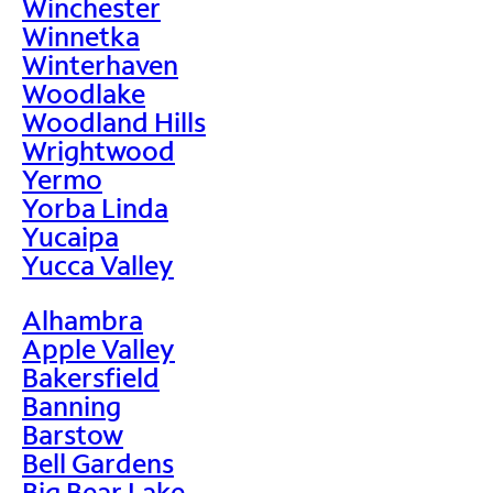
Winchester
Winnetka
Winterhaven
Woodlake
Woodland Hills
Wrightwood
Yermo
Yorba Linda
Yucaipa
Yucca Valley
Alhambra
Apple Valley
Bakersfield
Banning
Barstow
Bell Gardens
Big Bear Lake