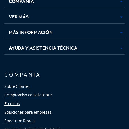
COMPAÑÍA
abre
abre
abre
abre
en
en
en
en
una
una
una
una
VER MÁS
pestaña
pestaña
pestaña
pestaña
nueva
nueva
nueva
nueva
MÁS INFORMACIÓN
AYUDA Y ASISTENCIA TÉCNICA
COMPAÑÍA
Sobre Charter
Compromiso con el cliente
Empleos
Soluciones para empresas
Spectrum Reach