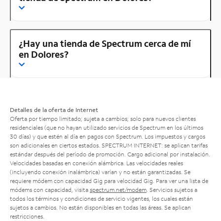
¿Hay una tienda de Spectrum cerca de mí
en Dolores?
Detalles de la oferta de Internet
Oferta por tiempo limitado; sujeta a cambios; solo para nuevos clientes
residenciales (que no hayan utilizado servicios de Spectrum en los últimos
30 días) y que estén al día en pagos con Spectrum. Los impuestos y cargos
son adicionales en ciertos estados. SPECTRUM INTERNET: se aplican tarifas
estándar después del período de promoción. Cargo adicional por instalación.
Velocidades basadas en conexión alámbrica. Las velocidades reales
(incluyendo conexión inalámbrica) varían y no están garantizadas. Se
requiere módem con capacidad Gig para velocidad Gig. Para ver una lista de
módems con capacidad, visita
spectrum.net/modem
. Servicios sujetos a
todos los términos y condiciones de servicio vigentes, los cuales están
sujetos a cambios. No están disponibles en todas las áreas. Se aplican
restricciones.