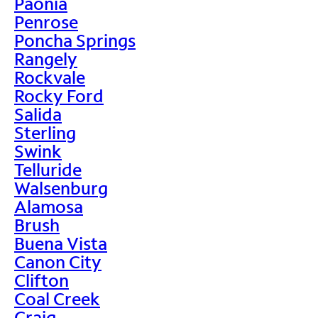
Paonia
Penrose
Poncha Springs
Rangely
Rockvale
Rocky Ford
Salida
Sterling
Swink
Telluride
Walsenburg
Alamosa
Brush
Buena Vista
Canon City
Clifton
Coal Creek
Craig