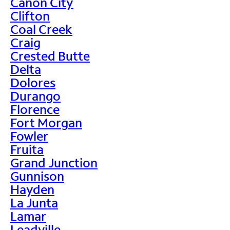
Canon City
Clifton
Coal Creek
Craig
Crested Butte
Delta
Dolores
Durango
Florence
Fort Morgan
Fowler
Fruita
Grand Junction
Gunnison
Hayden
La Junta
Lamar
Leadville