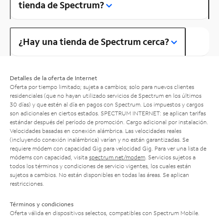
tienda de Spectrum?
¿Hay una tienda de Spectrum cerca?
Detalles de la oferta de Internet
Oferta por tiempo limitado; sujeta a cambios; solo para nuevos clientes
residenciales (que no hayan utilizado servicios de Spectrum en los últimos
30 días) y que estén al día en pagos con Spectrum. Los impuestos y cargos
son adicionales en ciertos estados. SPECTRUM INTERNET: se aplican tarifas
estándar después del período de promoción. Cargo adicional por instalación.
Velocidades basadas en conexión alámbrica. Las velocidades reales
(incluyendo conexión inalámbrica) varían y no están garantizadas. Se
requiere módem con capacidad Gig para velocidad Gig. Para ver una lista de
módems con capacidad, visita
spectrum.net/modem
. Servicios sujetos a
todos los términos y condiciones de servicio vigentes, los cuales están
sujetos a cambios. No están disponibles en todas las áreas. Se aplican
restricciones.
Términos y condiciones
Oferta válida en dispositivos selectos, compatibles con Spectrum Mobile.