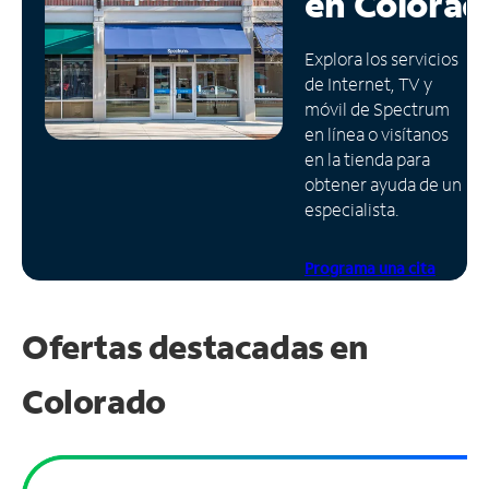
en
Colorad
Administrar
Explora los servicios
cuenta
de Internet, TV y
Encuentra
móvil de Spectrum
una
en línea o visítanos
tienda
en la tienda para
obtener ayuda de un
especialista.
Programa una cita
Ofertas destacadas en
Colorado