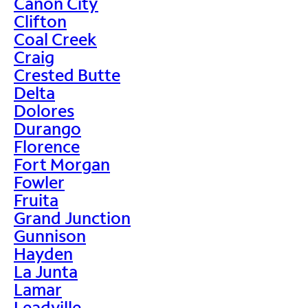
Canon City
Clifton
Coal Creek
Craig
Crested Butte
Delta
Dolores
Durango
Florence
Fort Morgan
Fowler
Fruita
Grand Junction
Gunnison
Hayden
La Junta
Lamar
Leadville