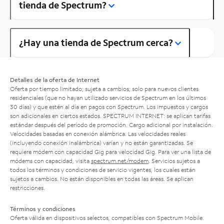
tienda de Spectrum?
¿Hay una tienda de Spectrum cerca?
Detalles de la oferta de Internet
Oferta por tiempo limitado; sujeta a cambios; solo para nuevos clientes
residenciales (que no hayan utilizado servicios de Spectrum en los últimos
30 días) y que estén al día en pagos con Spectrum. Los impuestos y cargos
son adicionales en ciertos estados. SPECTRUM INTERNET: se aplican tarifas
estándar después del período de promoción. Cargo adicional por instalación.
Velocidades basadas en conexión alámbrica. Las velocidades reales
(incluyendo conexión inalámbrica) varían y no están garantizadas. Se
requiere módem con capacidad Gig para velocidad Gig. Para ver una lista de
módems con capacidad, visita
spectrum.net/modem
. Servicios sujetos a
todos los términos y condiciones de servicio vigentes, los cuales están
sujetos a cambios. No están disponibles en todas las áreas. Se aplican
restricciones.
Términos y condiciones
Oferta válida en dispositivos selectos, compatibles con Spectrum Mobile.