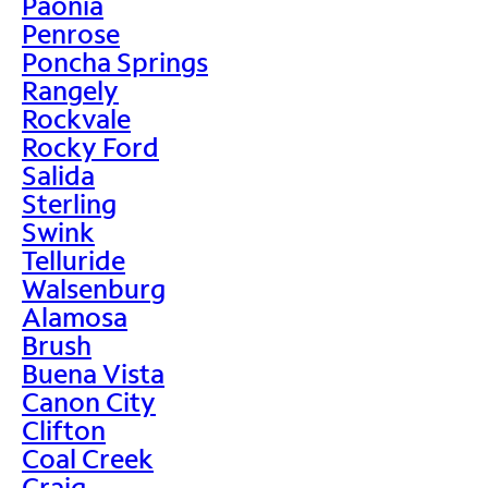
Paonia
Penrose
Poncha Springs
Rangely
Rockvale
Rocky Ford
Salida
Sterling
Swink
Telluride
Walsenburg
Alamosa
Brush
Buena Vista
Canon City
Clifton
Coal Creek
Craig