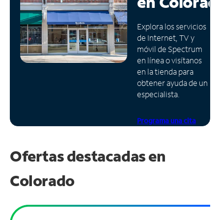
en
Colorad
Administrar
Explora los servicios
cuenta
de Internet, TV y
Encuentra
móvil de Spectrum
una
en línea o visítanos
tienda
en la tienda para
obtener ayuda de un
especialista.
Programa una cita
Ofertas destacadas en
Colorado