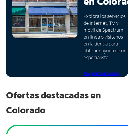
en
Colorad
Administrar
Explora los servicios
cuenta
de Internet, TV y
Encuentra
móvil de Spectrum
una
en línea o visítanos
tienda
en la tienda para
obtener ayuda de un
especialista.
Programa una cita
Ofertas destacadas en
Colorado