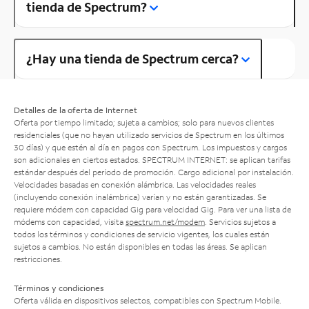
tienda de Spectrum?
¿Hay una tienda de Spectrum cerca?
Detalles de la oferta de Internet
Oferta por tiempo limitado; sujeta a cambios; solo para nuevos clientes
residenciales (que no hayan utilizado servicios de Spectrum en los últimos
30 días) y que estén al día en pagos con Spectrum. Los impuestos y cargos
son adicionales en ciertos estados. SPECTRUM INTERNET: se aplican tarifas
estándar después del período de promoción. Cargo adicional por instalación.
Velocidades basadas en conexión alámbrica. Las velocidades reales
(incluyendo conexión inalámbrica) varían y no están garantizadas. Se
requiere módem con capacidad Gig para velocidad Gig. Para ver una lista de
módems con capacidad, visita
spectrum.net/modem
. Servicios sujetos a
todos los términos y condiciones de servicio vigentes, los cuales están
sujetos a cambios. No están disponibles en todas las áreas. Se aplican
restricciones.
Términos y condiciones
Oferta válida en dispositivos selectos, compatibles con Spectrum Mobile.