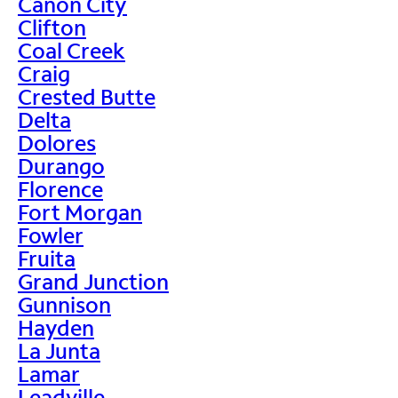
Canon City
Clifton
Coal Creek
Craig
Crested Butte
Delta
Dolores
Durango
Florence
Fort Morgan
Fowler
Fruita
Grand Junction
Gunnison
Hayden
La Junta
Lamar
Leadville