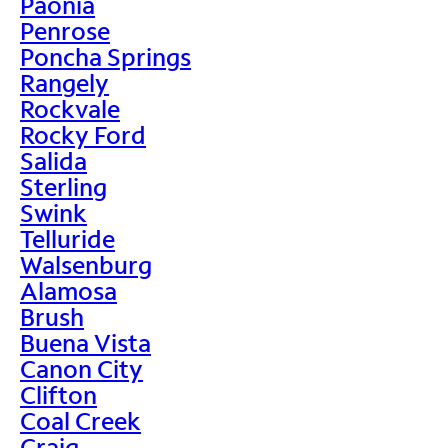
Paonia
Penrose
Poncha Springs
Rangely
Rockvale
Rocky Ford
Salida
Sterling
Swink
Telluride
Walsenburg
Alamosa
Brush
Buena Vista
Canon City
Clifton
Coal Creek
Craig