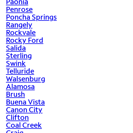
Paonia
Penrose
Poncha Springs
Rangely
Rockvale
Rocky Ford
Salida
Sterling
Swink
Telluride
Walsenburg
Alamosa
Brush
Buena Vista
Canon City
Clifton
Coal Creek
Craig