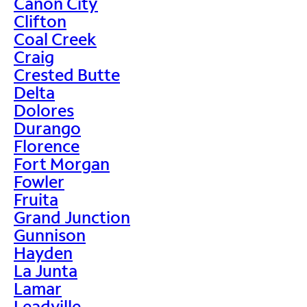
Canon City
Clifton
Coal Creek
Craig
Crested Butte
Delta
Dolores
Durango
Florence
Fort Morgan
Fowler
Fruita
Grand Junction
Gunnison
Hayden
La Junta
Lamar
Leadville