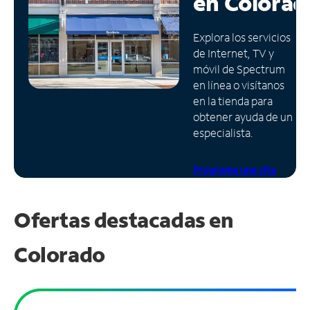
en
Colorad
Administrar
Explora los servicios
cuenta
de Internet, TV y
Encuentra
móvil de Spectrum
una
en línea o visítanos
tienda
en la tienda para
obtener ayuda de un
especialista.
Programa una cita
Ofertas destacadas en
Colorado