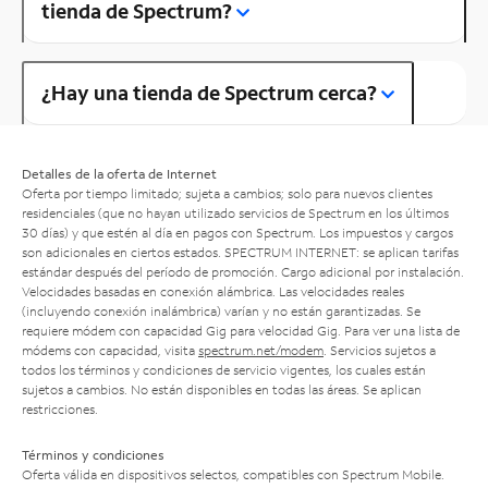
tienda de Spectrum?
¿Hay una tienda de Spectrum cerca?
Detalles de la oferta de Internet
Oferta por tiempo limitado; sujeta a cambios; solo para nuevos clientes
residenciales (que no hayan utilizado servicios de Spectrum en los últimos
30 días) y que estén al día en pagos con Spectrum. Los impuestos y cargos
son adicionales en ciertos estados. SPECTRUM INTERNET: se aplican tarifas
estándar después del período de promoción. Cargo adicional por instalación.
Velocidades basadas en conexión alámbrica. Las velocidades reales
(incluyendo conexión inalámbrica) varían y no están garantizadas. Se
requiere módem con capacidad Gig para velocidad Gig. Para ver una lista de
módems con capacidad, visita
spectrum.net/modem
. Servicios sujetos a
todos los términos y condiciones de servicio vigentes, los cuales están
sujetos a cambios. No están disponibles en todas las áreas. Se aplican
restricciones.
Términos y condiciones
Oferta válida en dispositivos selectos, compatibles con Spectrum Mobile.