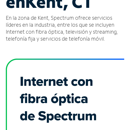
en
Kent, CT
Administrar
En la zona de Kent, Spectrum ofrece servicios
cuenta
Encuentra
líderes en la industria, entre los que se incluyen
una
Internet con fibra óptica, televisión y streaming,
tienda
telefonía fija y servicios de telefonía móvil.