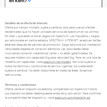
en Kent?
Detalles de la oferta de Internet
Oferta por tiempo limitado; sujeta a cambios; solo para nuevos clientes
residenciales (que no hayan utilizado servicios de Spectrum en los últimos
30 días) y que estén al día en pagos con Spectrum. Los impuestos y cargos
son adicionales en ciertos estados. SPECTRUM INTERNET: se aplican tarifas
estándar después del período de promoción. Cargo adicional por instalación.
Velocidades basadas en conexión alámbrica. Las velocidades reales
(incluyendo conexión inalámbrica) varían y no están garantizadas. Se
requiere módem con capacidad Gig para velocidad Gig. Para ver una lista de
módems con capacidad, visita
spectrum.net/modem
. Servicios sujetos a
todos los términos y condiciones de servicio vigentes, los cuales están
sujetos a cambios. No están disponibles en todas las áreas. Se aplican
restricciones.
Términos y condiciones
Oferta válida en dispositivos selectos, compatibles con Spectrum Mobile.
Los dispositivos deben desbloquearse antes de su activación. Para confirmar
la compatibilidad del dispositivo, visita
spectrum.com/mobile/byod
.