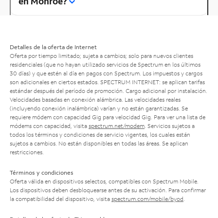
en Monroe?
Detalles de la oferta de Internet
Oferta por tiempo limitado; sujeta a cambios; solo para nuevos clientes
residenciales (que no hayan utilizado servicios de Spectrum en los últimos
30 días) y que estén al día en pagos con Spectrum. Los impuestos y cargos
son adicionales en ciertos estados. SPECTRUM INTERNET: se aplican tarifas
estándar después del período de promoción. Cargo adicional por instalación.
Velocidades basadas en conexión alámbrica. Las velocidades reales
(incluyendo conexión inalámbrica) varían y no están garantizadas. Se
requiere módem con capacidad Gig para velocidad Gig. Para ver una lista de
módems con capacidad, visita
spectrum.net/modem
. Servicios sujetos a
todos los términos y condiciones de servicio vigentes, los cuales están
sujetos a cambios. No están disponibles en todas las áreas. Se aplican
restricciones.
Términos y condiciones
Oferta válida en dispositivos selectos, compatibles con Spectrum Mobile.
Los dispositivos deben desbloquearse antes de su activación. Para confirmar
la compatibilidad del dispositivo, visita
spectrum.com/mobile/byod
.