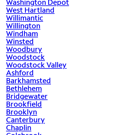
Washington Depot
West Hartland
Willimantic
Willington
Windham
Winsted
Woodbury
Woodstock
Woodstock Valley
Ashford
Barkhamsted
Bethlehem
Bridgewater
Brookfield
Brooklyn
Canterbury
Chaplin