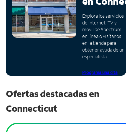
en
Connect
Administrar
Explora los servicios
cuenta
de Internet, TV y
Encuentra
móvil de Spectrum
una
en línea o visítanos
tienda
en la tienda para
obtener ayuda de un
especialista.
Programa una cita
Ofertas destacadas en
Connecticut