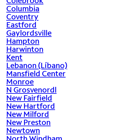
Colebrook
Columbia
Coventry
Eastford
Gaylordsville
Hampton
Harwinton
Kent
Lebanon (Líbano)
Mansfield Center
Monroe
N Grosvenordl
New Fairfield
New Hartford
New Milford
New Preston
Newtown
North Windham