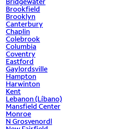
Bridgewater
Brookfield
Brooklyn
Canterbury
Chaplin
Colebrook
Columbia
Coventry
Eastford
Gaylordsville
Hampton
Harwinton
Kent
Lebanon (Líbano)
Mansfield Center
Monroe
N Grosvenordl
New Fairfield