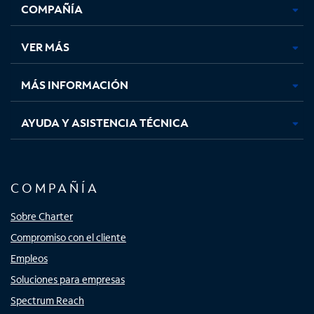
COMPAÑÍA
abre
abre
abre
abre
en
en
en
en
una
una
una
una
VER MÁS
pestaña
pestaña
pestaña
pestaña
nueva
nueva
nueva
nueva
MÁS INFORMACIÓN
AYUDA Y ASISTENCIA TÉCNICA
COMPAÑÍA
Sobre Charter
Compromiso con el cliente
Empleos
Soluciones para empresas
Spectrum Reach