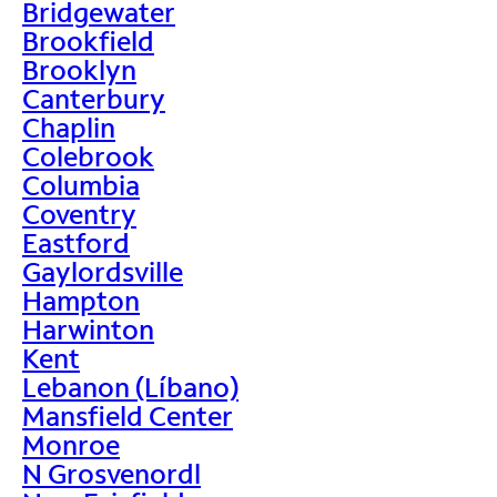
Bridgewater
Brookfield
Brooklyn
Canterbury
Chaplin
Colebrook
Columbia
Coventry
Eastford
Gaylordsville
Hampton
Harwinton
Kent
Lebanon (Líbano)
Mansfield Center
Monroe
N Grosvenordl