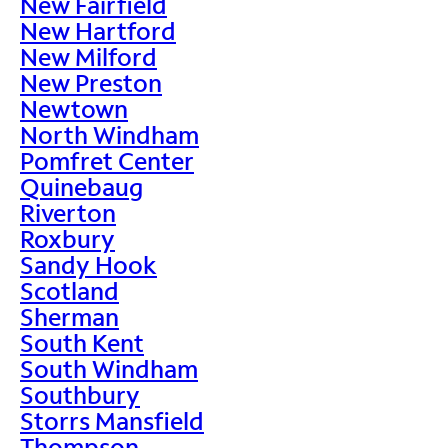
New Fairfield
New Hartford
New Milford
New Preston
Newtown
North Windham
Pomfret Center
Quinebaug
Riverton
Roxbury
Sandy Hook
Scotland
Sherman
South Kent
South Windham
Southbury
Storrs Mansfield
Thompson