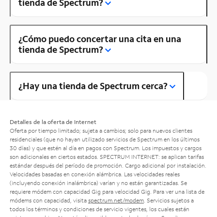
tienda de Spectrum?
¿Cómo puedo concertar una cita en una
tienda de Spectrum?
¿Hay una tienda de Spectrum cerca?
Detalles de la oferta de Internet
Oferta por tiempo limitado; sujeta a cambios; solo para nuevos clientes
residenciales (que no hayan utilizado servicios de Spectrum en los últimos
30 días) y que estén al día en pagos con Spectrum. Los impuestos y cargos
son adicionales en ciertos estados. SPECTRUM INTERNET: se aplican tarifas
estándar después del período de promoción. Cargo adicional por instalación.
Velocidades basadas en conexión alámbrica. Las velocidades reales
(incluyendo conexión inalámbrica) varían y no están garantizadas. Se
requiere módem con capacidad Gig para velocidad Gig. Para ver una lista de
módems con capacidad, visita
spectrum.net/modem
. Servicios sujetos a
todos los términos y condiciones de servicio vigentes, los cuales están