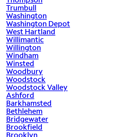
Trumbull
Washington
Washington Depot
West Hartland
Willimantic
Willington
Windham
Winsted
Woodbury
Woodstock
Woodstock Valley
Ashford
Barkhamsted
Bethlehem
Bridgewater
Brookfield
Brooklyn