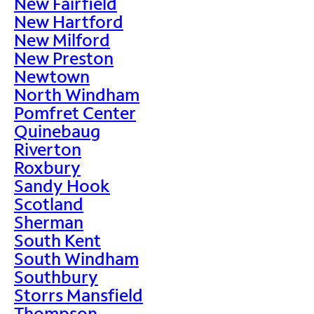
New Fairfield
New Hartford
New Milford
New Preston
Newtown
North Windham
Pomfret Center
Quinebaug
Riverton
Roxbury
Sandy Hook
Scotland
Sherman
South Kent
South Windham
Southbury
Storrs Mansfield
Thompson