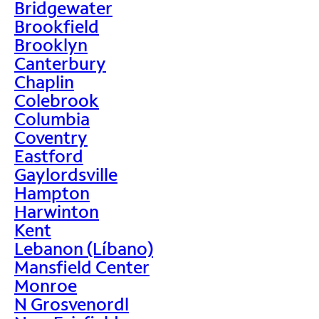
Bridgewater
Brookfield
Brooklyn
Canterbury
Chaplin
Colebrook
Columbia
Coventry
Eastford
Gaylordsville
Hampton
Harwinton
Kent
Lebanon (Líbano)
Mansfield Center
Monroe
N Grosvenordl