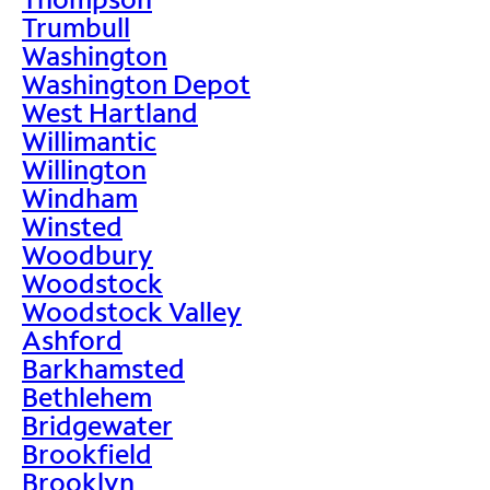
Trumbull
Washington
Washington Depot
West Hartland
Willimantic
Willington
Windham
Winsted
Woodbury
Woodstock
Woodstock Valley
Ashford
Barkhamsted
Bethlehem
Bridgewater
Brookfield
Brooklyn