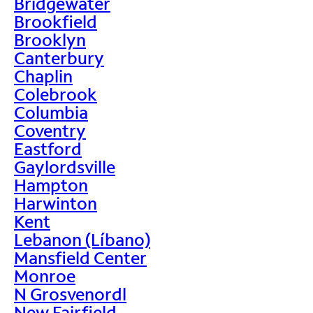
Bridgewater
Brookfield
Brooklyn
Canterbury
Chaplin
Colebrook
Columbia
Coventry
Eastford
Gaylordsville
Hampton
Harwinton
Kent
Lebanon (Líbano)
Mansfield Center
Monroe
N Grosvenordl
New Fairfield