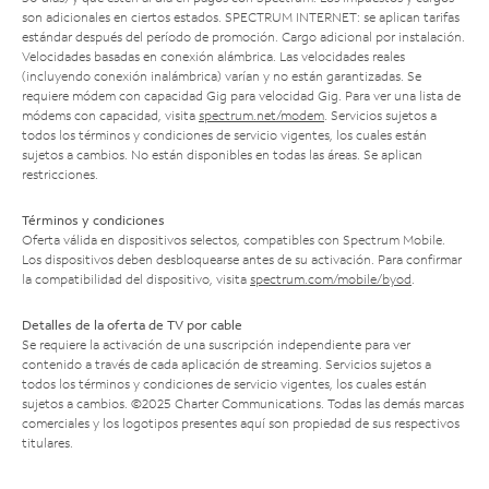
son adicionales en ciertos estados. SPECTRUM INTERNET: se aplican tarifas
estándar después del período de promoción. Cargo adicional por instalación.
Velocidades basadas en conexión alámbrica. Las velocidades reales
(incluyendo conexión inalámbrica) varían y no están garantizadas. Se
requiere módem con capacidad Gig para velocidad Gig. Para ver una lista de
módems con capacidad, visita
spectrum.net/modem
. Servicios sujetos a
todos los términos y condiciones de servicio vigentes, los cuales están
sujetos a cambios. No están disponibles en todas las áreas. Se aplican
restricciones.
Términos y condiciones
Oferta válida en dispositivos selectos, compatibles con Spectrum Mobile.
Los dispositivos deben desbloquearse antes de su activación. Para confirmar
la compatibilidad del dispositivo, visita
spectrum.com/mobile/byod
.
Detalles de la oferta de TV por cable
Se requiere la activación de una suscripción independiente para ver
contenido a través de cada aplicación de streaming. Servicios sujetos a
todos los términos y condiciones de servicio vigentes, los cuales están
sujetos a cambios. ©2025 Charter Communications. Todas las demás marcas
comerciales y los logotipos presentes aquí son propiedad de sus respectivos
titulares.