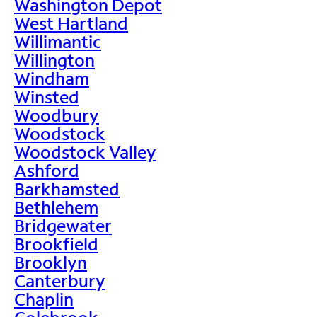
Washington Depot
West Hartland
Willimantic
Willington
Windham
Winsted
Woodbury
Woodstock
Woodstock Valley
Ashford
Barkhamsted
Bethlehem
Bridgewater
Brookfield
Brooklyn
Canterbury
Chaplin