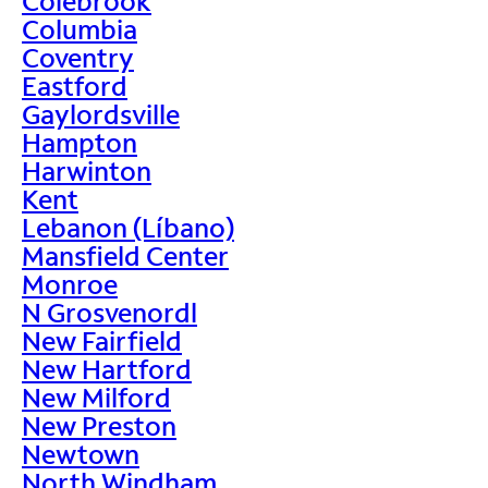
Colebrook
Columbia
Coventry
Eastford
Gaylordsville
Hampton
Harwinton
Kent
Lebanon (Líbano)
Mansfield Center
Monroe
N Grosvenordl
New Fairfield
New Hartford
New Milford
New Preston
Newtown
North Windham