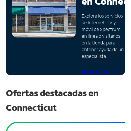
en
Connect
Administrar
Explora los servicios
cuenta
de Internet, TV y
Encuentra
móvil de Spectrum
una
en línea o visítanos
tienda
en la tienda para
obtener ayuda de un
especialista.
Programa una cita
Ofertas destacadas en
Connecticut