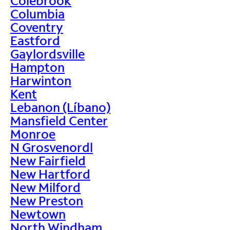
Colebrook
Columbia
Coventry
Eastford
Gaylordsville
Hampton
Harwinton
Kent
Lebanon (Líbano)
Mansfield Center
Monroe
N Grosvenordl
New Fairfield
New Hartford
New Milford
New Preston
Newtown
North Windham