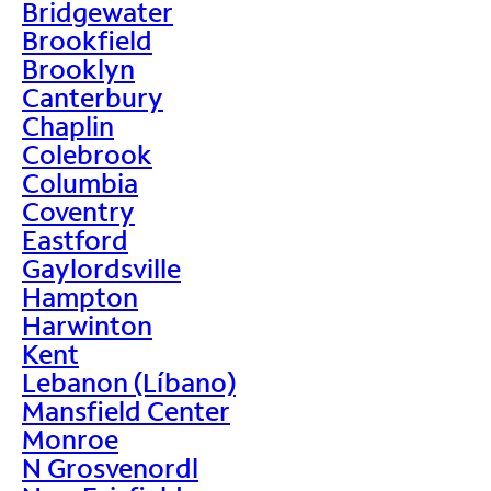
Bridgewater
Brookfield
Brooklyn
Canterbury
Chaplin
Colebrook
Columbia
Coventry
Eastford
Gaylordsville
Hampton
Harwinton
Kent
Lebanon (Líbano)
Mansfield Center
Monroe
N Grosvenordl