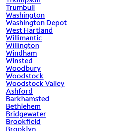
Trumbull
Washington
Washington Depot
West Hartland
Willimantic
Willington
Windham
Winsted
Woodbury
Woodstock
Woodstock Valley
Ashford
Barkhamsted
Bethlehem
Bridgewater
Brookfield
Brooklyn