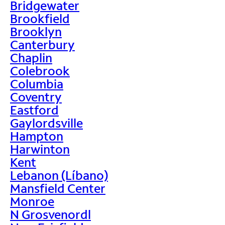
Bridgewater
Brookfield
Brooklyn
Canterbury
Chaplin
Colebrook
Columbia
Coventry
Eastford
Gaylordsville
Hampton
Harwinton
Kent
Lebanon (Líbano)
Mansfield Center
Monroe
N Grosvenordl