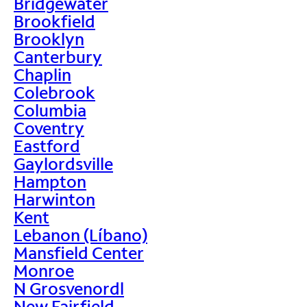
Bridgewater
Brookfield
Brooklyn
Canterbury
Chaplin
Colebrook
Columbia
Coventry
Eastford
Gaylordsville
Hampton
Harwinton
Kent
Lebanon (Líbano)
Mansfield Center
Monroe
N Grosvenordl
New Fairfield