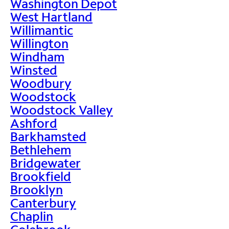
Washington Depot
West Hartland
Willimantic
Willington
Windham
Winsted
Woodbury
Woodstock
Woodstock Valley
Ashford
Barkhamsted
Bethlehem
Bridgewater
Brookfield
Brooklyn
Canterbury
Chaplin