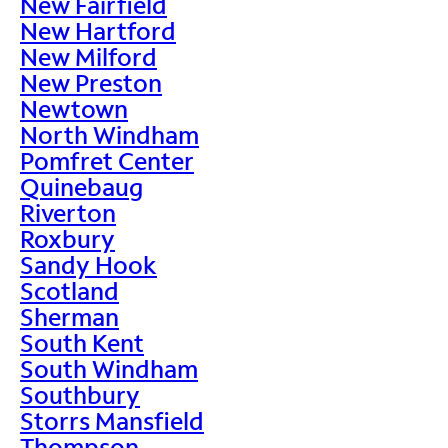
New Fairfield
New Hartford
New Milford
New Preston
Newtown
North Windham
Pomfret Center
Quinebaug
Riverton
Roxbury
Sandy Hook
Scotland
Sherman
South Kent
South Windham
Southbury
Storrs Mansfield
Thompson