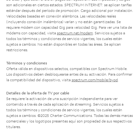
son adicionales en ciertos estados. SPECTRUM INTERNET: se aplican tarifas
estándar después del período de promoción. Cargo adicional por instalación.
Velocidades basadas en conexión alámbrica. Las velocidades reales
(incluyendo conexión inalámbrica) varían y no están garantizadas. Se
requiere módem con capacidad Gig para velocidad Gig. Para ver una lista de
módems con capacidad, visita
spectrum.net/modem
. Servicios sujetos a
todos los términos y condiciones de servicio vigentes, los cuales están
sujetos a cambios. No están disponibles en todas las áreas. Se aplican
restricciones.
Términos y condiciones
Oferta válida en dispositivos selectos, compatibles con Spectrum Mobile.
Los dispositivos deben desbloquearse antes de su activación. Para confirmar
la compatibilidad del dispositivo, visita
spectrum.com/mobile/byod
.
Detalles de la oferta de TV por cable
Se requiere la activación de una suscripción independiente para ver
contenido a través de cada aplicación de streaming. Servicios sujetos a
todos los términos y condiciones de servicio vigentes, los cuales están
sujetos a cambios. ©2025 Charter Communications. Todas las demás marcas
comerciales y los logotipos presentes aquí son propiedad de sus respectivos
titulares.