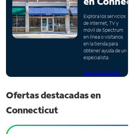
en
Connect
Administrar
Explora los servicios
cuenta
de Internet, TV y
Encuentra
móvil de Spectrum
una
en línea o visítanos
tienda
en la tienda para
obtener ayuda de un
especialista.
Programa una cita
Ofertas destacadas en
Connecticut