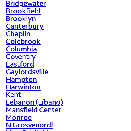
Bridgewater
Brookfield
Brooklyn
Canterbury
Chaplin
Colebrook
Columbia
Coventry
Eastford
Gaylordsville
Hampton
Harwinton
Kent
Lebanon (Líbano)
Mansfield Center
Monroe
N Grosvenordl