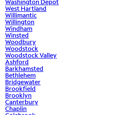
Washington Depot
West Hartland
Willimantic
Willington
Windham
Winsted
Woodbury
Woodstock
Woodstock Valley
Ashford
Barkhamsted
Bethlehem
Bridgewater
Brookfield
Brooklyn
Canterbury
Chaplin