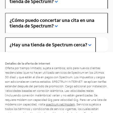
tienda de Spectrum?
¿Cómo puedo concertar una cita en una
tienda de Spectrum?
¿Hay una tienda de Spectrum cerca?
Detalles de la oferta de Internet
Oferta por tiempo limitado; sujeta a cambios; solo para nuevos clientes
residenciales (que no hayan utilizado servicios de Spectrum en los últimos
30 días) y que estén al día en pagos con Spectrum. Los impuestos y cargos
son adicionales en ciertos estados. SPECTRUM INTERNET: se aplican tarifas
estándar después del período de promoción. Cargo adicional por instalación.
Velocidades basadas en conexión alámbrica. Las velocidades reales
(incluyendo conexión inalámbrica) varían y no están garantizadas. Se
requiere módem con capacidad Gig para velocidad Gig. Para ver una lista de
módems con capacidad, visita
spectrum.net/modem
. Servicios sujetos a
todos los términos y condiciones de servicio vigentes, los cuales están