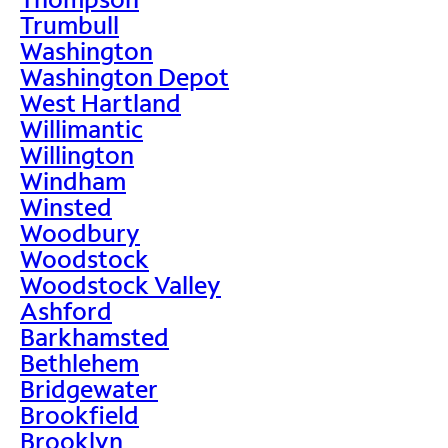
Trumbull
Washington
Washington Depot
West Hartland
Willimantic
Willington
Windham
Winsted
Woodbury
Woodstock
Woodstock Valley
Ashford
Barkhamsted
Bethlehem
Bridgewater
Brookfield
Brooklyn