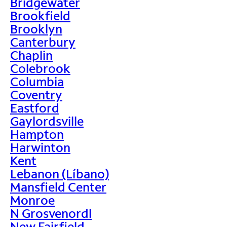
Bridgewater
Brookfield
Brooklyn
Canterbury
Chaplin
Colebrook
Columbia
Coventry
Eastford
Gaylordsville
Hampton
Harwinton
Kent
Lebanon (Líbano)
Mansfield Center
Monroe
N Grosvenordl
New Fairfield