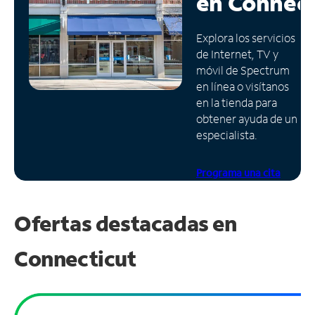
en
Connect
Administrar
Explora los servicios
cuenta
de Internet, TV y
Encuentra
móvil de Spectrum
una
en línea o visítanos
tienda
en la tienda para
obtener ayuda de un
especialista.
Programa una cita
Ofertas destacadas en
Connecticut