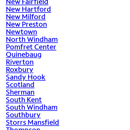
New Fairfield
New Hartford
New Milford
New Preston
Newtown
North Windham
Pomfret Center
Quinebaug
Riverton
Roxbury
Sandy Hook
Scotland
Sherman
South Kent
South Windham
Southbury
Storrs Mansfield
Thompson