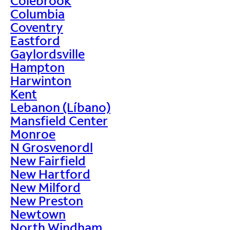
Colebrook
Columbia
Coventry
Eastford
Gaylordsville
Hampton
Harwinton
Kent
Lebanon (Líbano)
Mansfield Center
Monroe
N Grosvenordl
New Fairfield
New Hartford
New Milford
New Preston
Newtown
North Windham