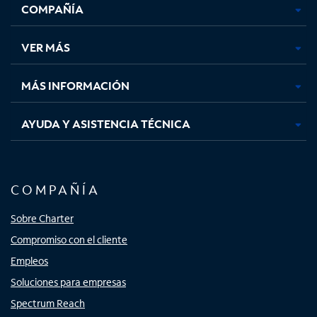
COMPAÑÍA
abre
abre
abre
abre
en
en
en
en
una
una
una
una
VER MÁS
pestaña
pestaña
pestaña
pestaña
nueva
nueva
nueva
nueva
MÁS INFORMACIÓN
AYUDA Y ASISTENCIA TÉCNICA
COMPAÑÍA
Sobre Charter
Compromiso con el cliente
Empleos
Soluciones para empresas
Spectrum Reach