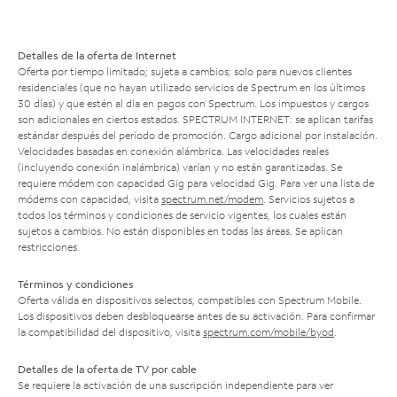
Detalles de la oferta de Internet
Oferta por tiempo limitado; sujeta a cambios; solo para nuevos clientes
residenciales (que no hayan utilizado servicios de Spectrum en los últimos
30 días) y que estén al día en pagos con Spectrum. Los impuestos y cargos
son adicionales en ciertos estados. SPECTRUM INTERNET: se aplican tarifas
estándar después del período de promoción. Cargo adicional por instalación.
Velocidades basadas en conexión alámbrica. Las velocidades reales
(incluyendo conexión inalámbrica) varían y no están garantizadas. Se
requiere módem con capacidad Gig para velocidad Gig. Para ver una lista de
módems con capacidad, visita
spectrum.net/modem
. Servicios sujetos a
todos los términos y condiciones de servicio vigentes, los cuales están
sujetos a cambios. No están disponibles en todas las áreas. Se aplican
restricciones.
Términos y condiciones
Oferta válida en dispositivos selectos, compatibles con Spectrum Mobile.
Los dispositivos deben desbloquearse antes de su activación. Para confirmar
la compatibilidad del dispositivo, visita
spectrum.com/mobile/byod
.
Detalles de la oferta de TV por cable
Se requiere la activación de una suscripción independiente para ver