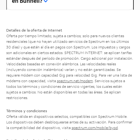
en Bunnell?
Detalles de la oferta de Internet
Oferta por tiempo limitado; sujeta a cambios; solo para nuevos clientes
residenciales (que no hayan utilizado servicios de Spectrum en los últimos
30 días) y que estén al día en pagos con Spectrum. Los impuestos y cargos
son adicionales en ciertos estados. SPECTRUM INTERNET: se aplican tarifas
estándar después del período de promoción. Cargo adicional por instalación.
Velocidades basadas en conexión alámbrica. Las velocidades reales
(incluyendo conexión inalámbrica) varían y no están garantizadas. Se
requiere módem con capacidad Gig para velocidad Gig. Para ver una lista de
módems con capacidad, visita
spectrum.net/modem
. Servicios sujetos a
todos los términos y condiciones de servicio vigentes, los cuales están
sujetos a cambios. No están disponibles en todas las áreas. Se aplican
restricciones.
Términos y condiciones
Oferta válida en dispositivos selectos, compatibles con Spectrum Mobile.
Los dispositivos deben desbloquearse antes de su activación. Para confirmar
la compatibilidad del dispositivo, visita
spectrum.com/mobile/byod
.