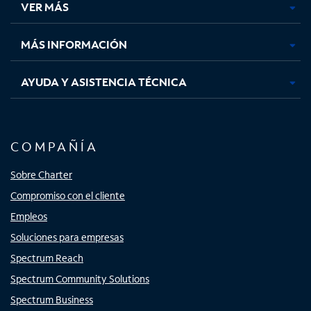
VER MÁS
pestaña
pestaña
pestaña
pestaña
nueva
nueva
nueva
nueva
MÁS INFORMACIÓN
AYUDA Y ASISTENCIA TÉCNICA
COMPAÑÍA
Sobre Charter
Compromiso con el cliente
Empleos
Soluciones para empresas
Spectrum Reach
Spectrum Community Solutions
Spectrum Business